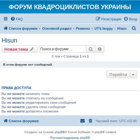
ФОРУМ КВАДРОЦИКЛИСТОВ УКРАИНЫ
FAQ
Регистрация
Вход
П
Список форумов
Основной раздел
Ремзона
UTV, buggy
Hisun
о
Hisun
и
Поиск
Расширенный пои
Новая тема
с
0 тем • Страница
1
из
1
к
В этом форуме нет сообщений.
Перейти
ПРАВА ДОСТУПА
Вы
не можете
начинать темы
Вы
не можете
отвечать на сообщения
Вы
не можете
редактировать свои сообщения
Вы
не можете
удалять свои сообщения
Вы
не можете
добавлять вложения
Список форумов
Часовой пояс:
UTC+02:00
Создано на основе
phpBB
® Forum Software © phpBB Limited
Русская поддержка phpBB