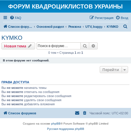
ФОРУМ КВАДРОЦИКЛИСТОВ УКРАИНЫ
FAQ
Регистрация
Вход
П
Список форумов
Основной раздел
Ремзона
UTV, buggy
KYMKO
о
KYMKO
и
Поиск
Расширенный пои
Новая тема
с
0 тем • Страница
1
из
1
к
В этом форуме нет сообщений.
Перейти
ПРАВА ДОСТУПА
Вы
не можете
начинать темы
Вы
не можете
отвечать на сообщения
Вы
не можете
редактировать свои сообщения
Вы
не можете
удалять свои сообщения
Вы
не можете
добавлять вложения
Список форумов
Часовой пояс:
UTC+02:00
Создано на основе
phpBB
® Forum Software © phpBB Limited
Русская поддержка phpBB