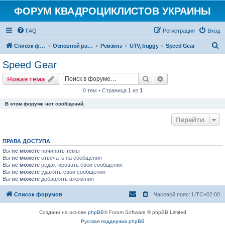
ФОРУМ КВАДРОЦИКЛИСТОВ УКРАИНЫ
FAQ
Регистрация
Вход
П
Список форумов
Основной раздел
Ремзона
UTV, buggy
Speed Gear
о
Speed Gear
и
Поиск
Расширенный пои
Новая тема
с
0 тем • Страница
1
из
1
к
В этом форуме нет сообщений.
Перейти
ПРАВА ДОСТУПА
Вы
не можете
начинать темы
Вы
не можете
отвечать на сообщения
Вы
не можете
редактировать свои сообщения
Вы
не можете
удалять свои сообщения
Вы
не можете
добавлять вложения
Список форумов
Часовой пояс:
UTC+02:00
Создано на основе
phpBB
® Forum Software © phpBB Limited
Русская поддержка phpBB