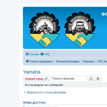
Ф
Ссылки
FAQ
Список форумов
Основной раздел
Ремзона
UTV, b
Yamaha
Поиск
Рас
Новая тема
В этом форуме нет сообщений.
Вернуться к списку форумов
ПРАВА ДОСТУПА