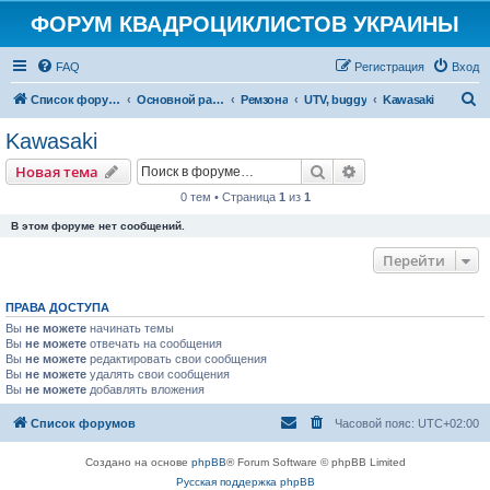
ФОРУМ КВАДРОЦИКЛИСТОВ УКРАИНЫ
FAQ
Регистрация
Вход
П
Список форумов
Основной раздел
Ремзона
UTV, buggy
Kawasaki
о
Kawasaki
и
Поиск
Расширенный пои
Новая тема
с
0 тем • Страница
1
из
1
к
В этом форуме нет сообщений.
Перейти
ПРАВА ДОСТУПА
Вы
не можете
начинать темы
Вы
не можете
отвечать на сообщения
Вы
не можете
редактировать свои сообщения
Вы
не можете
удалять свои сообщения
Вы
не можете
добавлять вложения
Список форумов
Часовой пояс:
UTC+02:00
Создано на основе
phpBB
® Forum Software © phpBB Limited
Русская поддержка phpBB