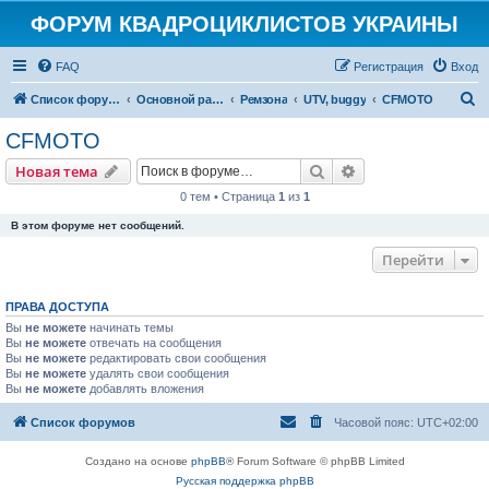
ФОРУМ КВАДРОЦИКЛИСТОВ УКРАИНЫ
FAQ
Регистрация
Вход
П
Список форумов
Основной раздел
Ремзона
UTV, buggy
CFMOTO
о
CFMOTO
и
Поиск
Расширенный пои
Новая тема
с
0 тем • Страница
1
из
1
к
В этом форуме нет сообщений.
Перейти
ПРАВА ДОСТУПА
Вы
не можете
начинать темы
Вы
не можете
отвечать на сообщения
Вы
не можете
редактировать свои сообщения
Вы
не можете
удалять свои сообщения
Вы
не можете
добавлять вложения
Список форумов
Часовой пояс:
UTC+02:00
Создано на основе
phpBB
® Forum Software © phpBB Limited
Русская поддержка phpBB