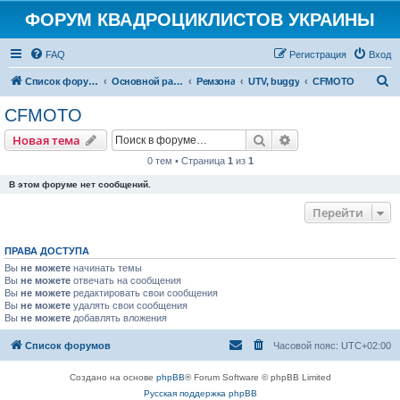
ФОРУМ КВАДРОЦИКЛИСТОВ УКРАИНЫ
FAQ
Регистрация
Вход
П
Список форумов
Основной раздел
Ремзона
UTV, buggy
CFMOTO
о
CFMOTO
и
Поиск
Расширенный пои
Новая тема
с
0 тем • Страница
1
из
1
к
В этом форуме нет сообщений.
Перейти
ПРАВА ДОСТУПА
Вы
не можете
начинать темы
Вы
не можете
отвечать на сообщения
Вы
не можете
редактировать свои сообщения
Вы
не можете
удалять свои сообщения
Вы
не можете
добавлять вложения
Список форумов
Часовой пояс:
UTC+02:00
Создано на основе
phpBB
® Forum Software © phpBB Limited
Русская поддержка phpBB