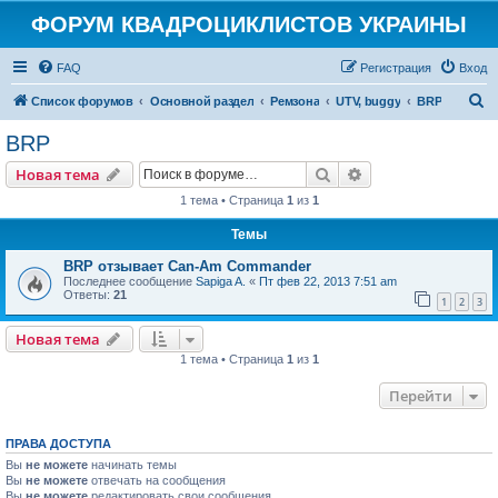
ФОРУМ КВАДРОЦИКЛИСТОВ УКРАИНЫ
FAQ
Регистрация
Вход
П
Список форумов
Основной раздел
Ремзона
UTV, buggy
BRP
о
BRP
и
Поиск
Расширенный пои
Новая тема
с
1 тема • Страница
1
из
1
к
Темы
BRP отзывает Can-Am Commander
Последнее сообщение
Sapiga A.
«
Пт фев 22, 2013 7:51 am
Ответы:
21
1
2
3
Новая тема
1 тема • Страница
1
из
1
Перейти
ПРАВА ДОСТУПА
Вы
не можете
начинать темы
Вы
не можете
отвечать на сообщения
Вы
не можете
редактировать свои сообщения