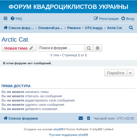
ФОРУМ КВАДРОЦИКЛИСТОВ УКРАИНЫ
FAQ
Регистрация
Вход
П
Список форумов
Основной раздел
Ремзона
UTV, buggy
Arctic Cat
о
Arctic Cat
и
Поиск
Расширенный пои
Новая тема
с
0 тем • Страница
1
из
1
к
В этом форуме нет сообщений.
Перейти
ПРАВА ДОСТУПА
Вы
не можете
начинать темы
Вы
не можете
отвечать на сообщения
Вы
не можете
редактировать свои сообщения
Вы
не можете
удалять свои сообщения
Вы
не можете
добавлять вложения
Список форумов
Часовой пояс:
UTC+02:00
Создано на основе
phpBB
® Forum Software © phpBB Limited
Русская поддержка phpBB