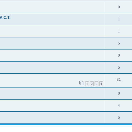
0
A.C.T.
1
1
5
0
5
31
1
2
3
4
0
4
5