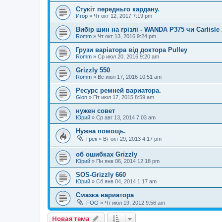
Стукіт передньго кардану.
Игор
»
Чт окт 12, 2017 7:19 pm
Вибір шин на грізлі - WANDA P375 чи Carlisle 
Romm
»
Чт окт 13, 2016 9:24 pm
Грузи варіатора від доктора Pulley
Romm
»
Ср июл 20, 2016 9:20 am
Grizzly 550
Romm
»
Вс июл 17, 2016 10:51 am
Ресурс ремней вариатора.
Glon
»
Пт июл 17, 2015 8:59 am
нужен совет
Юрий
»
Ср авг 13, 2014 7:03 am
Нужна помощь.
Грек
»
Вт окт 29, 2013 4:17 pm
об ошибках Grizzly
Юрий
»
Пн янв 06, 2014 12:18 pm
SOS-Grizzly 660
Юрий
»
Сб янв 04, 2014 1:17 am
Смазка вариатора
FOG
»
Чт июл 19, 2012 9:56 am
Новая тема