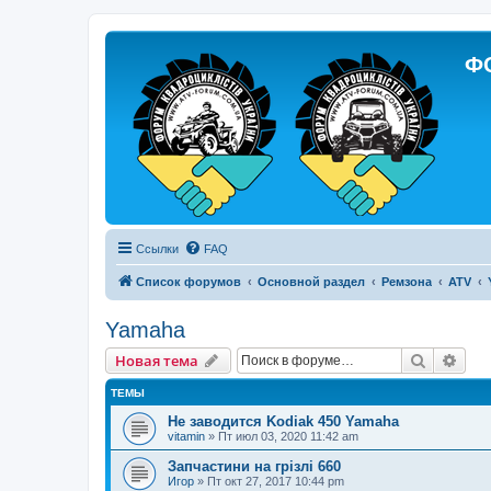
Ф
Ссылки
FAQ
Список форумов
Основной раздел
Ремзона
ATV
Yamaha
Поиск
Рас
Новая тема
ТЕМЫ
Не заводится Kodiak 450 Yamaha
vitamin
»
Пт июл 03, 2020 11:42 am
Запчастини на грізлі 660
Игор
»
Пт окт 27, 2017 10:44 pm