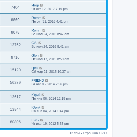
Игор
7404
Чт окт 12, 2017 7:19 pm
Romm
8869
Пн окт 31, 2016 4:41 pm
Romm
8678
Вс июл 24, 2016 8:47 am
GSI
13752
Вс июл 24, 2016 8:41 am
Glon
8716
Пт июл 17, 2015 8:59 am
Грек
15120
Сб мар 21, 2015 10:37 am
FRIEND
56289
Вт авг 05, 2014 2:56 pm
Юрий
13617
Пн янв 06, 2014 12:18 pm
Юрий
13844
Сб янв 04, 2014 1:44 pm
FOG
80806
Чт июл 19, 2012 5:53 pm
12 тем • Страница
1
из
1