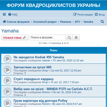
ФОРУМ КВАДРОЦИКЛИСТОВ УКРАИНЫ
FAQ
Регистрация
Вход
П
Список форумов
Основной раздел
Ремзона
ATV
Yamaha
о
Yamaha
и
Поиск
Расширенный пои
Новая тема
с
12 тем • Страница
1
из
1
к
Темы
Не заводится Kodiak 450 Yamaha
Последнее сообщение
vitamin
«
Пт июл 03, 2020 11:42 am
Запчастини на грізлі 660
Последнее сообщение
Игор
«
Ср ноя 01, 2017 12:43 pm
Ответы:
7
Стукіт передньго кардану.
Последнее сообщение
Игор
«
Чт окт 12, 2017 7:19 pm
Вибір шин на грізлі - WANDA P375 чи Carlisle A.C.T.
Последнее сообщение
Romm
«
Пн окт 31, 2016 4:41 pm
Ответы:
1
Грузи варіатора від доктора Pulley
Последнее сообщение
Romm
«
Вс июл 24, 2016 8:47 am
Ответы:
1