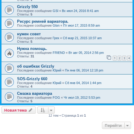
Grizzly 550
Последнее сообщение
GSI
«
Вс июл 24, 2016 8:41 am
Ответы:
5
Ресурс ремней вариатора.
Последнее сообщение
Glon
«
Пт июл 17, 2015 8:59 am
нужен совет
Последнее сообщение
Грек
«
Сб мар 21, 2015 10:37 am
Ответы:
5
Нужна помощь.
Последнее сообщение
FRIEND
«
Вт авг 05, 2014 2:56 pm
Ответы:
31
1
2
3
4
об ошибках Grizzly
Последнее сообщение
Юрий
«
Пн янв 06, 2014 12:18 pm
SOS-Grizzly 660
Последнее сообщение
Юрий
«
Сб янв 04, 2014 1:44 pm
Ответы:
4
Смазка вариатора
Последнее сообщение
FOG
«
Чт июл 19, 2012 5:53 pm
Ответы:
5
Новая тема
12 тем • Страница
1
из
1
Перейти