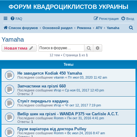
ФОРУМ КВАДРОЦИКЛИСТОВ УКРАИНЫ
FAQ
Регистрация
Вход
П
Список форумов
Основной раздел
Ремзона
ATV
Yamaha
о
Yamaha
и
Поиск
Расширенный пои
Новая тема
с
12 тем • Страница
1
из
1
к
Темы
Не заводится Kodiak 450 Yamaha
Последнее сообщение
vitamin
«
Пт июл 03, 2020 11:42 am
Запчастини на грізлі 660
Последнее сообщение
Игор
«
Ср ноя 01, 2017 12:43 pm
Ответы:
7
Стукіт передньго кардану.
Последнее сообщение
Игор
«
Чт окт 12, 2017 7:19 pm
Вибір шин на грізлі - WANDA P375 чи Carlisle A.C.T.
Последнее сообщение
Romm
«
Пн окт 31, 2016 4:41 pm
Ответы:
1
Грузи варіатора від доктора Pulley
Последнее сообщение
Romm
«
Вс июл 24, 2016 8:47 am
Ответы:
1