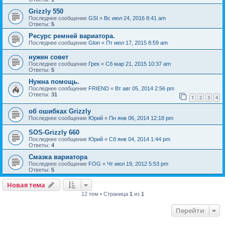
Grizzly 550
Последнее сообщение
GSI
«
Вс июл 24, 2016 8:41 am
Ответы:
5
Ресурс ремней вариатора.
Последнее сообщение
Glon
«
Пт июл 17, 2015 8:59 am
нужен совет
Последнее сообщение
Грек
«
Сб мар 21, 2015 10:37 am
Ответы:
5
Нужна помощь.
Последнее сообщение
FRIEND
«
Вт авг 05, 2014 2:56 pm
Ответы:
31
1
2
3
4
об ошибках Grizzly
Последнее сообщение
Юрий
«
Пн янв 06, 2014 12:18 pm
SOS-Grizzly 660
Последнее сообщение
Юрий
«
Сб янв 04, 2014 1:44 pm
Ответы:
4
Смазка вариатора
Последнее сообщение
FOG
«
Чт июл 19, 2012 5:53 pm
Ответы:
5
Новая тема
12 тем • Страница
1
из
1
Перейти