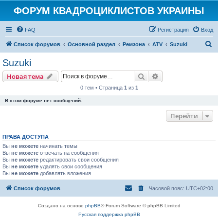
ФОРУМ КВАДРОЦИКЛИСТОВ УКРАИНЫ
FAQ
Регистрация
Вход
П
Список форумов
Основной раздел
Ремзона
ATV
Suzuki
о
Suzuki
и
Поиск
Расширенный пои
Новая тема
с
0 тем • Страница
1
из
1
к
В этом форуме нет сообщений.
Перейти
ПРАВА ДОСТУПА
Вы
не можете
начинать темы
Вы
не можете
отвечать на сообщения
Вы
не можете
редактировать свои сообщения
Вы
не можете
удалять свои сообщения
Вы
не можете
добавлять вложения
Список форумов
Часовой пояс:
UTC+02:00
Создано на основе
phpBB
® Forum Software © phpBB Limited
Русская поддержка phpBB