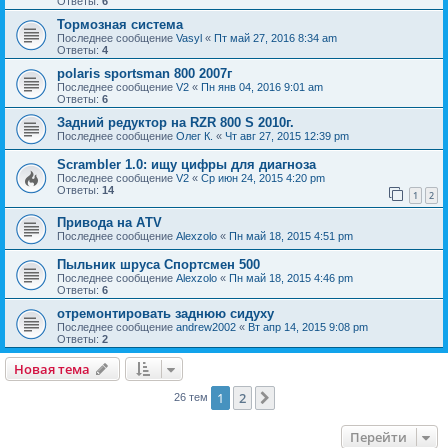
Ответы:
6
Тормозная система
Последнее сообщение
Vasyl
«
Пт май 27, 2016 8:34 am
Ответы:
4
polaris sportsman 800 2007г
Последнее сообщение
V2
«
Пн янв 04, 2016 9:01 am
Ответы:
6
Задний редуктор на RZR 800 S 2010г.
Последнее сообщение
Олег К.
«
Чт авг 27, 2015 12:39 pm
Scrambler 1.0: ищу цифры для диагноза
Последнее сообщение
V2
«
Ср июн 24, 2015 4:20 pm
Ответы:
14
1
2
Привода на АTV
Последнее сообщение
Alexzolo
«
Пн май 18, 2015 4:51 pm
Пыльник шруса Спортсмен 500
Последнее сообщение
Alexzolo
«
Пн май 18, 2015 4:46 pm
Ответы:
6
отремонтировать заднюю сидуху
Последнее сообщение
andrew2002
«
Вт апр 14, 2015 9:08 pm
Ответы:
2
Новая тема
1
2
След.
26 тем
Перейти