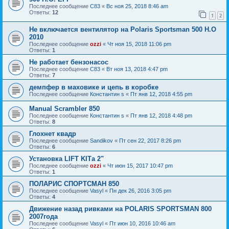
Последнее сообщение
С83
«
Вс ноя 25, 2018 8:46 am
Ответы:
12
1
2
Не включается вентилятор на Polaris Sportsman 500 H.O
2010
Последнее сообщение
ozzi
«
Чт ноя 15, 2018 11:06 pm
Ответы:
1
Не работает бензонасос
Последнее сообщение
С83
«
Вт ноя 13, 2018 4:47 pm
Ответы:
7
демпфер в маховике и цепь в коробке
Последнее сообщение
Константин s
«
Пт янв 12, 2018 4:55 pm
Manual Scrambler 850
Последнее сообщение
Константин s
«
Пт янв 12, 2018 4:48 pm
Ответы:
8
Глохнет квадр
Последнее сообщение
Sandikov
«
Пт сен 22, 2017 8:26 pm
Ответы:
6
Установка LIFT KITа 2"
Последнее сообщение
ozzi
«
Чт июн 15, 2017 10:47 pm
Ответы:
1
ПОЛАРИС СПОРТСМАН 850
Последнее сообщение
Vasyl
«
Пн дек 26, 2016 3:05 pm
Ответы:
4
Движение назад ривками на POLARIS SPORTSMAN 800
2007года
Последнее сообщение
Vasyl
«
Пт июн 10, 2016 10:46 am