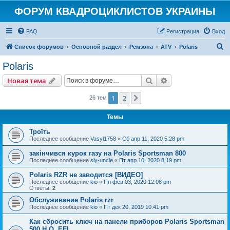
ФОРУМ КВАДРОЦИКЛИСТОВ УКРАИНЫ
FAQ
Регистрация
Вход
П
Список форумов
Основной раздел
Ремзона
ATV
Polaris
о
Polaris
и
Поиск
Расширенный пои
Новая тема
с
к
1
2
След.
26 тем
Темы
Троїть
Последнее сообщение
Vasyl1758
«
Сб апр 11, 2020 5:28 pm
закінчився курок газу на Polaris Sportsman 800
Последнее сообщение
sly-uncle
«
Пт апр 10, 2020 8:19 pm
Polaris RZR не заводится [ВИДЕО]
Последнее сообщение
kio
«
Пн фев 03, 2020 12:08 pm
Ответы:
2
Обслуживание Polaris rzr
Последнее сообщение
kio
«
Пт дек 20, 2019 10:41 pm
Как сбросить ключ на панели приборов Polaris Sportsman
500 H.O. EFI