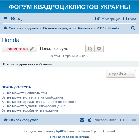
ФОРУМ КВАДРОЦИКЛИСТОВ УКРАИНЫ
FAQ
Регистрация
Вход
П
Список форумов
Основной раздел
Ремзона
ATV
Honda
о
Honda
и
Поиск
Расширенный пои
Новая тема
с
0 тем • Страница
1
из
1
к
В этом форуме нет сообщений.
Перейти
ПРАВА ДОСТУПА
Вы
не можете
начинать темы
Вы
не можете
отвечать на сообщения
Вы
не можете
редактировать свои сообщения
Вы
не можете
удалять свои сообщения
Вы
не можете
добавлять вложения
Список форумов
Часовой пояс:
UTC+02:00
Создано на основе
phpBB
® Forum Software © phpBB Limited
Русская поддержка phpBB