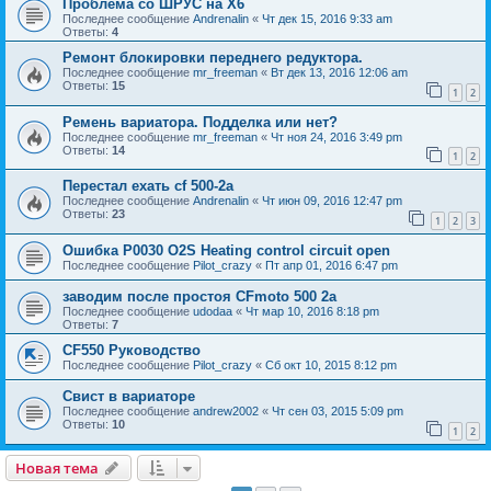
Проблема со ШРУС на Х6
Последнее сообщение
Andrenalin
«
Чт дек 15, 2016 9:33 am
Ответы:
4
Ремонт блокировки переднего редуктора.
Последнее сообщение
mr_freeman
«
Вт дек 13, 2016 12:06 am
Ответы:
15
1
2
Ремень вариатора. Подделка или нет?
Последнее сообщение
mr_freeman
«
Чт ноя 24, 2016 3:49 pm
Ответы:
14
1
2
Перестал ехать cf 500-2a
Последнее сообщение
Andrenalin
«
Чт июн 09, 2016 12:47 pm
Ответы:
23
1
2
3
Ошибка P0030 O2S Heating control circuit open
Последнее сообщение
Pilot_crazy
«
Пт апр 01, 2016 6:47 pm
заводим после простоя CFmoto 500 2a
Последнее сообщение
udodaa
«
Чт мар 10, 2016 8:18 pm
Ответы:
7
CF550 Руководство
Последнее сообщение
Pilot_crazy
«
Сб окт 10, 2015 8:12 pm
Свист в вариаторе
Последнее сообщение
andrew2002
«
Чт сен 03, 2015 5:09 pm
Ответы:
10
1
2
Новая тема