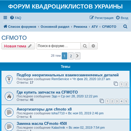
ФОРУМ КВАДРОЦИКЛИСТОВ УКРАИНЫ
FAQ
Регистрация
Вход
П
Список форумов
Основной раздел
Ремзона
ATV
CFMOTO
о
CFMOTO
и
Поиск
Расширенный пои
Новая тема
с
к
1
2
След.
28 тем
Темы
Подбор неоригинальных взаимозаменяемых деталей
Последнее сообщение
RemService
«
Чт фев 20, 2020 10:27 am
Ответы:
17
1
2
Где купить запчасти на CFMOTO
Последнее сообщение
Эдо
«
Ср окт 28, 2020 12:22 pm
Ответы:
46
1
2
3
4
5
Амортизаторы для cfmoto x8
Последнее сообщение
toha7710
«
Вс ноя 03, 2019 2:46 pm
Ответы:
6
Замена масла CFmoto 450l
Последнее сообщение
Kalashnik
«
Вс июн 02, 2019 7:54 pm