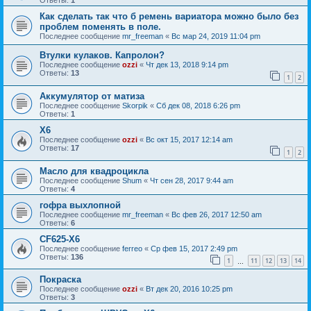
Ответы:
1
Как сделать так что б ремень вариатора можно было без
проблем поменять в поле.
Последнее сообщение
mr_freeman
«
Вс мар 24, 2019 11:04 pm
Втулки кулаков. Капролон?
Последнее сообщение
ozzi
«
Чт дек 13, 2018 9:14 pm
Ответы:
13
1
2
Аккумулятор от матиза
Последнее сообщение
Skorpik
«
Сб дек 08, 2018 6:26 pm
Ответы:
1
Х6
Последнее сообщение
ozzi
«
Вс окт 15, 2017 12:14 am
Ответы:
17
1
2
Масло для квадроцикла
Последнее сообщение
Shum
«
Чт сен 28, 2017 9:44 am
Ответы:
4
гофра выхлопной
Последнее сообщение
mr_freeman
«
Вс фев 26, 2017 12:50 am
Ответы:
6
CF625-X6
Последнее сообщение
ferreo
«
Ср фев 15, 2017 2:49 pm
Ответы:
136
1
11
12
13
14
…
Покраска
Последнее сообщение
ozzi
«
Вт дек 20, 2016 10:25 pm
Ответы:
3