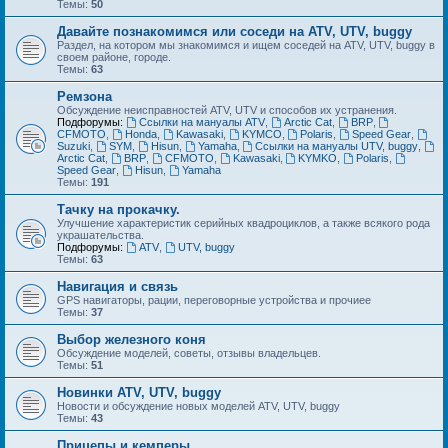
Темы:
50
Давайте познакомимся или соседи на ATV, UTV, buggy
Раздел, на котором мы знакомимся и ищем соседей на ATV, UTV, buggy в
своем районе, городе.
Темы:
63
Ремзона
Обсуждение неисправностей ATV, UTV и способов их устранения.
Подфорумы:
Ссылки на мануалы ATV
,
Arctic Cat
,
BRP
,
CFMOTO
,
Honda
,
Kawasaki
,
KYMCO
,
Polaris
,
Speed Gear
,
Suzuki
,
SYM
,
Hisun
,
Yamaha
,
Ссылки на мануалы UTV, buggy
,
Arctic Cat
,
BRP
,
CFMOTO
,
Kawasaki
,
KYMKO
,
Polaris
,
Speed Gear
,
Hisun
,
Yamaha
Темы:
191
Тачку на прокачку.
Улучшение характеристик серийных квадроциклов, а также всякого рода
украшательства.
Подфорумы:
ATV
,
UTV, buggy
Темы:
63
Навигация и связь
GPS навигаторы, рации, переговорные устройства и прочиее
Темы:
37
Выбор железного коня
Обсуждение моделей, советы, отзывы владельцев.
Темы:
51
Новинки ATV, UTV, buggy
Новости и обсуждение новых моделей ATV, UTV, buggy
Темы:
43
Прицепы и кемперы