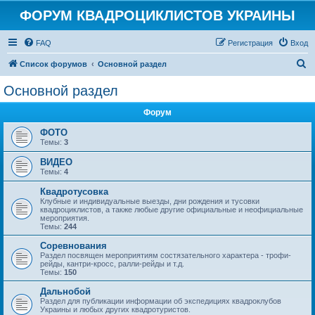
ФОРУМ КВАДРОЦИКЛИСТОВ УКРАИНЫ
FAQ
Регистрация
Вход
П
Список форумов
Основной раздел
о
Основной раздел
и
Форум
с
к
ФОТО
Темы:
3
ВИДЕО
Темы:
4
Квадротусовка
Клубные и индивидуальные выезды, дни рождения и тусовки
квадроциклистов, а также любые другие официальные и неофициальные
мероприятия.
Темы:
244
Соревнования
Раздел посвящен мероприятиям состязательного характера - трофи-
рейды, кантри-кросс, ралли-рейды и т.д.
Темы:
150
Дальнобой
Раздел для публикации информации об экспедициях квадроклубов
Украины и любых других квадротуристов.