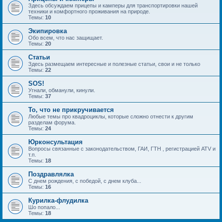
Здесь обсуждаем прицепы и камперы для транспортировки нашей
техники и комфортного проживания на природе.
Темы:
10
Экипировка
Обо всем, что нас защищает.
Темы:
20
Статьи
Здесь размещаем интересные и полезные статьи, свои и не только
Темы:
22
SOS!
Угнали, обманули, кинули.
Темы:
37
То, что не прикручивается
Любые темы про квадроциклы, которые сложно отнести к другим
разделам форума.
Темы:
24
Юрконсультация
Вопросы связанные с законодательством, ГАИ, ГТН , регистрацией ATV и
т.п.
Темы:
18
Поздравлялка
С днем рождения, с победой, с днем клуба...
Темы:
16
Курилка-флудилка
Шо попало...
Темы:
18