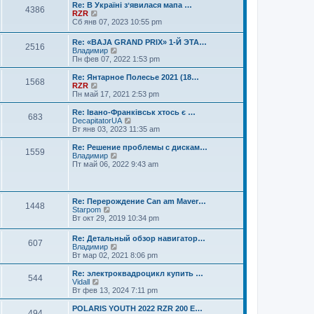
к
е
Re: В Україні зʼявилася мапа …
4386
п
й
П
RZR
о
т
е
Сб янв 07, 2023 10:55 pm
с
и
р
л
к
е
Re: «BAJA GRAND PRIX» 1-Й ЭТА…
е
п
2516
й
П
Владимир
д
о
т
е
Пн фев 07, 2022 1:53 pm
н
с
и
р
е
л
к
е
Re: Янтарное Полесье 2021 (18…
м
е
п
1568
й
П
RZR
у
д
о
т
е
Пн май 17, 2021 2:53 pm
с
н
с
и
р
о
е
л
к
е
о
Re: Івано-Франківськ хтось є …
м
е
683
п
й
б
П
DecapitatorUA
у
д
о
т
щ
е
Вт янв 03, 2023 11:35 am
с
н
с
и
е
р
о
е
л
к
н
е
о
Re: Решение проблемы с дискам…
м
е
1559
п
и
й
б
П
Владимир
у
д
о
ю
т
щ
е
Пт май 06, 2022 9:43 am
с
н
с
и
е
р
о
е
л
к
н
е
о
м
е
п
и
й
б
у
д
о
ю
т
щ
Re: Перерождение Can am Maver…
с
н
с
1448
и
е
П
Starpom
о
е
л
к
н
е
Вт окт 29, 2019 10:34 pm
о
м
е
п
и
р
б
у
д
о
ю
е
щ
с
н
Re: Детальный обзор навигатор…
с
607
й
е
о
П
е
Владимир
л
т
н
о
е
м
Вт мар 02, 2021 8:06 pm
е
и
и
б
р
у
д
к
ю
щ
е
с
н
Re: электроквадроцикл купить …
п
544
е
й
о
П
е
Vidall
о
н
т
о
е
м
Вт фев 13, 2024 7:11 pm
с
и
и
б
р
у
л
ю
к
щ
е
с
POLARIS YOUTH 2022 RZR 200 E…
е
494
п
е