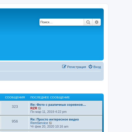
Поиск
Расширенный по
Регистрация
Вход
СООБЩЕНИЯ
ПОСЛЕДНЕЕ СООБЩЕНИЕ
Re: Фото с различных соревнов…
323
П
RZR
е
Пн мар 11, 2019 4:22 pm
р
е
Re: Просто интересное видео
956
й
П
RemService
т
е
Чт фев 20, 2020 10:16 am
и
р