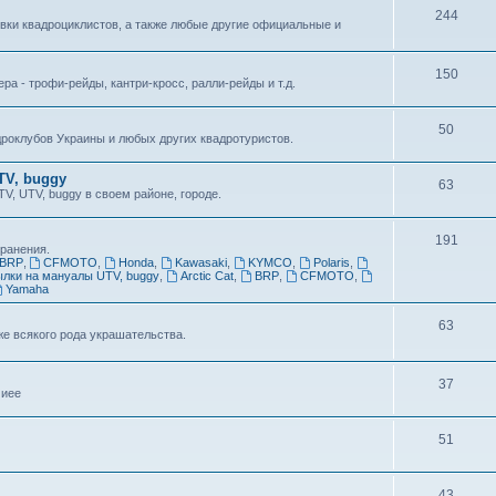
244
вки квадроциклистов, а также любые другие официальные и
150
а - трофи-рейды, кантри-кросс, ралли-рейды и т.д.
50
роклубов Украины и любых других квадротуристов.
TV, buggy
63
V, UTV, buggy в своем районе, городе.
191
ранения.
BRP
,
CFMOTO
,
Honda
,
Kawasaki
,
KYMCO
,
Polaris
,
лки на мануалы UTV, buggy
,
Arctic Cat
,
BRP
,
CFMOTO
,
Yamaha
63
же всякого рода украшательства.
37
чиее
51
43