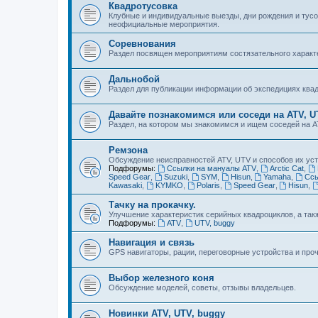
Квадротусовка
Клубные и индивидуальные выезды, дни рождения и тусо
неофициальные мероприятия.
Соревнования
Раздел посвящен мероприятиям состязательного характер
Дальнобой
Раздел для публикации информации об экспедициях квад
Давайте познакомимся или соседи на ATV, U
Раздел, на котором мы знакомимся и ищем соседей на AT
Ремзона
Обсуждение неисправностей ATV, UTV и способов их уст
Подфорумы:
Ссылки на мануалы ATV
,
Arctic Cat
,
Speed Gear
,
Suzuki
,
SYM
,
Hisun
,
Yamaha
,
Ссы
Kawasaki
,
KYMKO
,
Polaris
,
Speed Gear
,
Hisun
,
Тачку на прокачку.
Улучшение характеристик серийных квадроциклов, а так
Подфорумы:
ATV
,
UTV, buggy
Навигация и связь
GPS навигаторы, рации, переговорные устройства и про
Выбор железного коня
Обсуждение моделей, советы, отзывы владельцев.
Новинки ATV, UTV, buggy