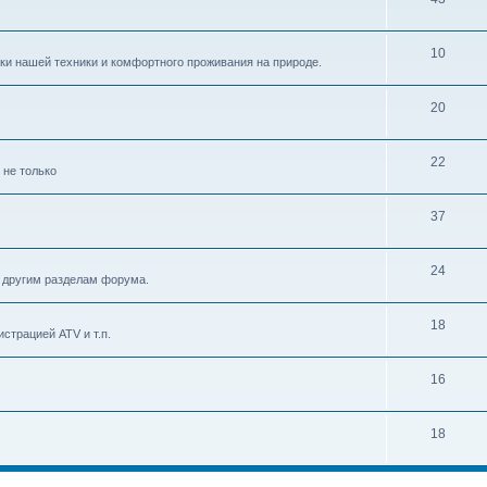
10
ки нашей техники и комфортного проживания на природе.
20
22
 не только
37
24
к другим разделам форума.
18
страцией ATV и т.п.
16
18