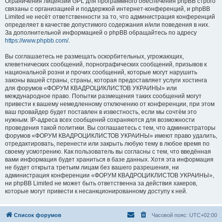
Ограничения лицензии GPL для программного обеспечения phpBB строго
связаны с организацией и поддержкой интернет-конференций, и phpBB
Limited не несёт ответственности за то, что администрация конференций
определяет в качестве допустимого содержания и/или поведения в них.
За дополнительной информацией о phpBB обращайтесь по адресу
https://www.phpbb.com/
.
Вы соглашаетесь не размещать оскорбительных, угрожающих,
клеветнических сообщений, порнографических сообщений, призывов к
национальной розни и прочих сообщений, которые могут нарушить
законы вашей страны, страны, которая предоставляет услуги хостинга
для форумов «ФОРУМ КВАДРОЦИКЛИСТОВ УКРАИНЫ» или
международное право. Попытки размещения таких сообщений могут
привести к вашему немедленному отключению от конференции, при этом
ваш провайдер будет поставлен в известность, если мы сочтём это
нужным. IP-адреса всех сообщений сохраняются для возможности
проведения такой политики. Вы соглашаетесь с тем, что администраторы
форумов «ФОРУМ КВАДРОЦИКЛИСТОВ УКРАИНЫ» имеют право удалить,
отредактировать, перенести или закрыть любую тему в любое время по
своему усмотрению. Как пользователь вы согласны с тем, что введённая
вами информация будет храниться в базе данных. Хотя эта информация
не будет открыта третьим лицам без вашего разрешения, ни
администрация конференции «ФОРУМ КВАДРОЦИКЛИСТОВ УКРАИНЫ»,
ни phpBB Limited не может быть ответственна за действия хакеров,
которые могут привести к несанкционированному доступу к ней.
Список форумов
Часовой пояс:
UTC+02:00