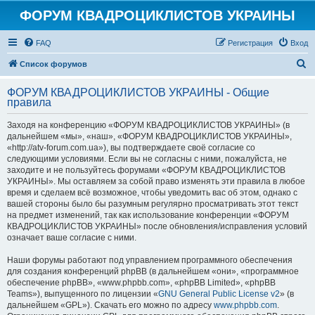
ФОРУМ КВАДРОЦИКЛИСТОВ УКРАИНЫ
FAQ
Регистрация
Вход
П
Список форумов
о
ФОРУМ КВАДРОЦИКЛИСТОВ УКРАИНЫ - Общие
и
правила
с
Заходя на конференцию «ФОРУМ КВАДРОЦИКЛИСТОВ УКРАИНЫ» (в
к
дальнейшем «мы», «наш», «ФОРУМ КВАДРОЦИКЛИСТОВ УКРАИНЫ»,
«http://atv-forum.com.ua»), вы подтверждаете своё согласие со
следующими условиями. Если вы не согласны с ними, пожалуйста, не
заходите и не пользуйтесь форумами «ФОРУМ КВАДРОЦИКЛИСТОВ
УКРАИНЫ». Мы оставляем за собой право изменять эти правила в любое
время и сделаем всё возможное, чтобы уведомить вас об этом, однако с
вашей стороны было бы разумным регулярно просматривать этот текст
на предмет изменений, так как использование конференции «ФОРУМ
КВАДРОЦИКЛИСТОВ УКРАИНЫ» после обновления/исправления условий
означает ваше согласие с ними.
Наши форумы работают под управлением программного обеспечения
для создания конференций phpBB (в дальнейшем «они», «программное
обеспечение phpBB», «www.phpbb.com», «phpBB Limited», «phpBB
Teams»), выпущенного по лицензии «
GNU General Public License v2
» (в
дальнейшем «GPL»). Скачать его можно по адресу
www.phpbb.com
.