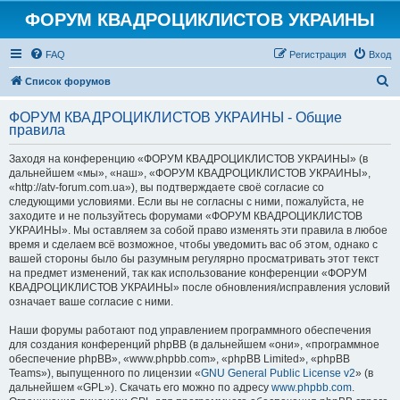
ФОРУМ КВАДРОЦИКЛИСТОВ УКРАИНЫ
FAQ
Регистрация
Вход
П
Список форумов
о
ФОРУМ КВАДРОЦИКЛИСТОВ УКРАИНЫ - Общие
и
правила
с
Заходя на конференцию «ФОРУМ КВАДРОЦИКЛИСТОВ УКРАИНЫ» (в
к
дальнейшем «мы», «наш», «ФОРУМ КВАДРОЦИКЛИСТОВ УКРАИНЫ»,
«http://atv-forum.com.ua»), вы подтверждаете своё согласие со
следующими условиями. Если вы не согласны с ними, пожалуйста, не
заходите и не пользуйтесь форумами «ФОРУМ КВАДРОЦИКЛИСТОВ
УКРАИНЫ». Мы оставляем за собой право изменять эти правила в любое
время и сделаем всё возможное, чтобы уведомить вас об этом, однако с
вашей стороны было бы разумным регулярно просматривать этот текст
на предмет изменений, так как использование конференции «ФОРУМ
КВАДРОЦИКЛИСТОВ УКРАИНЫ» после обновления/исправления условий
означает ваше согласие с ними.
Наши форумы работают под управлением программного обеспечения
для создания конференций phpBB (в дальнейшем «они», «программное
обеспечение phpBB», «www.phpbb.com», «phpBB Limited», «phpBB
Teams»), выпущенного по лицензии «
GNU General Public License v2
» (в
дальнейшем «GPL»). Скачать его можно по адресу
www.phpbb.com
.