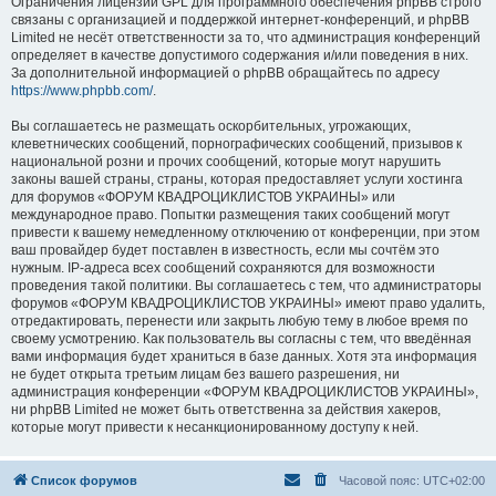
Ограничения лицензии GPL для программного обеспечения phpBB строго
связаны с организацией и поддержкой интернет-конференций, и phpBB
Limited не несёт ответственности за то, что администрация конференций
определяет в качестве допустимого содержания и/или поведения в них.
За дополнительной информацией о phpBB обращайтесь по адресу
https://www.phpbb.com/
.
Вы соглашаетесь не размещать оскорбительных, угрожающих,
клеветнических сообщений, порнографических сообщений, призывов к
национальной розни и прочих сообщений, которые могут нарушить
законы вашей страны, страны, которая предоставляет услуги хостинга
для форумов «ФОРУМ КВАДРОЦИКЛИСТОВ УКРАИНЫ» или
международное право. Попытки размещения таких сообщений могут
привести к вашему немедленному отключению от конференции, при этом
ваш провайдер будет поставлен в известность, если мы сочтём это
нужным. IP-адреса всех сообщений сохраняются для возможности
проведения такой политики. Вы соглашаетесь с тем, что администраторы
форумов «ФОРУМ КВАДРОЦИКЛИСТОВ УКРАИНЫ» имеют право удалить,
отредактировать, перенести или закрыть любую тему в любое время по
своему усмотрению. Как пользователь вы согласны с тем, что введённая
вами информация будет храниться в базе данных. Хотя эта информация
не будет открыта третьим лицам без вашего разрешения, ни
администрация конференции «ФОРУМ КВАДРОЦИКЛИСТОВ УКРАИНЫ»,
ни phpBB Limited не может быть ответственна за действия хакеров,
которые могут привести к несанкционированному доступу к ней.
Список форумов
Часовой пояс:
UTC+02:00