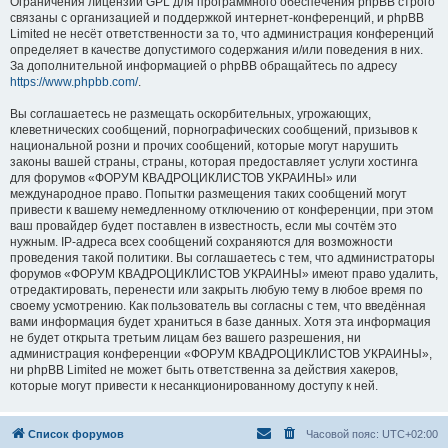
Ограничения лицензии GPL для программного обеспечения phpBB строго
связаны с организацией и поддержкой интернет-конференций, и phpBB
Limited не несёт ответственности за то, что администрация конференций
определяет в качестве допустимого содержания и/или поведения в них.
За дополнительной информацией о phpBB обращайтесь по адресу
https://www.phpbb.com/
.
Вы соглашаетесь не размещать оскорбительных, угрожающих,
клеветнических сообщений, порнографических сообщений, призывов к
национальной розни и прочих сообщений, которые могут нарушить
законы вашей страны, страны, которая предоставляет услуги хостинга
для форумов «ФОРУМ КВАДРОЦИКЛИСТОВ УКРАИНЫ» или
международное право. Попытки размещения таких сообщений могут
привести к вашему немедленному отключению от конференции, при этом
ваш провайдер будет поставлен в известность, если мы сочтём это
нужным. IP-адреса всех сообщений сохраняются для возможности
проведения такой политики. Вы соглашаетесь с тем, что администраторы
форумов «ФОРУМ КВАДРОЦИКЛИСТОВ УКРАИНЫ» имеют право удалить,
отредактировать, перенести или закрыть любую тему в любое время по
своему усмотрению. Как пользователь вы согласны с тем, что введённая
вами информация будет храниться в базе данных. Хотя эта информация
не будет открыта третьим лицам без вашего разрешения, ни
администрация конференции «ФОРУМ КВАДРОЦИКЛИСТОВ УКРАИНЫ»,
ни phpBB Limited не может быть ответственна за действия хакеров,
которые могут привести к несанкционированному доступу к ней.
Список форумов
Часовой пояс:
UTC+02:00