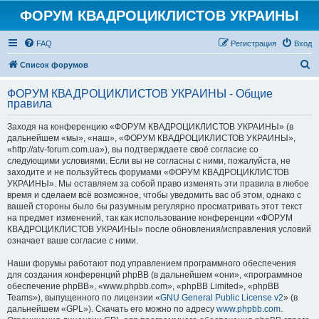
ФОРУМ КВАДРОЦИКЛИСТОВ УКРАИНЫ
FAQ
Регистрация
Вход
П
Список форумов
о
ФОРУМ КВАДРОЦИКЛИСТОВ УКРАИНЫ - Общие
и
правила
с
Заходя на конференцию «ФОРУМ КВАДРОЦИКЛИСТОВ УКРАИНЫ» (в
к
дальнейшем «мы», «наш», «ФОРУМ КВАДРОЦИКЛИСТОВ УКРАИНЫ»,
«http://atv-forum.com.ua»), вы подтверждаете своё согласие со
следующими условиями. Если вы не согласны с ними, пожалуйста, не
заходите и не пользуйтесь форумами «ФОРУМ КВАДРОЦИКЛИСТОВ
УКРАИНЫ». Мы оставляем за собой право изменять эти правила в любое
время и сделаем всё возможное, чтобы уведомить вас об этом, однако с
вашей стороны было бы разумным регулярно просматривать этот текст
на предмет изменений, так как использование конференции «ФОРУМ
КВАДРОЦИКЛИСТОВ УКРАИНЫ» после обновления/исправления условий
означает ваше согласие с ними.
Наши форумы работают под управлением программного обеспечения
для создания конференций phpBB (в дальнейшем «они», «программное
обеспечение phpBB», «www.phpbb.com», «phpBB Limited», «phpBB
Teams»), выпущенного по лицензии «
GNU General Public License v2
» (в
дальнейшем «GPL»). Скачать его можно по адресу
www.phpbb.com
.