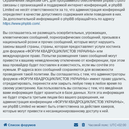
Ограничения лицензии GPL для программного обеспечения phpBB строго
связаны с организацией и поддержкой интернет-конференций, и phpBB
Limited не несёт ответственности за то, что администрация конференций
определяет в качестве допустимого содержания и/или поведения в них.
За дополнительной информацией о phpBB обращайтесь по адресу
https://www.phpbb.com/
.
Вы соглашаетесь не размещать оскорбительных, угрожающих,
клеветнических сообщений, порнографических сообщений, призывов к
национальной розни и прочих сообщений, которые могут нарушить
законы вашей страны, страны, которая предоставляет услуги хостинга
для форумов «ФОРУМ КВАДРОЦИКЛИСТОВ УКРАИНЫ» или
международное право. Попытки размещения таких сообщений могут
привести к вашему немедленному отключению от конференции, при этом
ваш провайдер будет поставлен в известность, если мы сочтём это
нужным. IP-адреса всех сообщений сохраняются для возможности
проведения такой политики. Вы соглашаетесь с тем, что администраторы
форумов «ФОРУМ КВАДРОЦИКЛИСТОВ УКРАИНЫ» имеют право удалить,
отредактировать, перенести или закрыть любую тему в любое время по
своему усмотрению. Как пользователь вы согласны с тем, что введённая
вами информация будет храниться в базе данных. Хотя эта информация
не будет открыта третьим лицам без вашего разрешения, ни
администрация конференции «ФОРУМ КВАДРОЦИКЛИСТОВ УКРАИНЫ»,
ни phpBB Limited не может быть ответственна за действия хакеров,
которые могут привести к несанкционированному доступу к ней.
Список форумов
Часовой пояс:
UTC+02:00