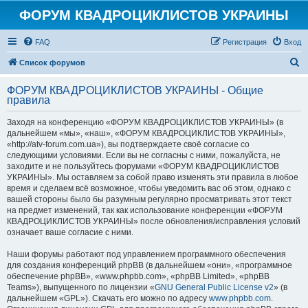
ФОРУМ КВАДРОЦИКЛИСТОВ УКРАИНЫ
FAQ
Регистрация
Вход
П
Список форумов
о
ФОРУМ КВАДРОЦИКЛИСТОВ УКРАИНЫ - Общие
и
правила
с
Заходя на конференцию «ФОРУМ КВАДРОЦИКЛИСТОВ УКРАИНЫ» (в
к
дальнейшем «мы», «наш», «ФОРУМ КВАДРОЦИКЛИСТОВ УКРАИНЫ»,
«http://atv-forum.com.ua»), вы подтверждаете своё согласие со
следующими условиями. Если вы не согласны с ними, пожалуйста, не
заходите и не пользуйтесь форумами «ФОРУМ КВАДРОЦИКЛИСТОВ
УКРАИНЫ». Мы оставляем за собой право изменять эти правила в любое
время и сделаем всё возможное, чтобы уведомить вас об этом, однако с
вашей стороны было бы разумным регулярно просматривать этот текст
на предмет изменений, так как использование конференции «ФОРУМ
КВАДРОЦИКЛИСТОВ УКРАИНЫ» после обновления/исправления условий
означает ваше согласие с ними.
Наши форумы работают под управлением программного обеспечения
для создания конференций phpBB (в дальнейшем «они», «программное
обеспечение phpBB», «www.phpbb.com», «phpBB Limited», «phpBB
Teams»), выпущенного по лицензии «
GNU General Public License v2
» (в
дальнейшем «GPL»). Скачать его можно по адресу
www.phpbb.com
.