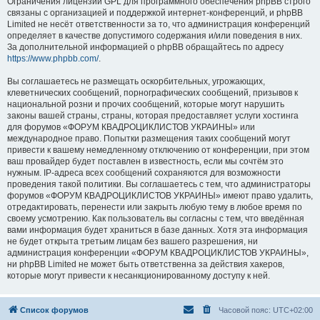
Ограничения лицензии GPL для программного обеспечения phpBB строго
связаны с организацией и поддержкой интернет-конференций, и phpBB
Limited не несёт ответственности за то, что администрация конференций
определяет в качестве допустимого содержания и/или поведения в них.
За дополнительной информацией о phpBB обращайтесь по адресу
https://www.phpbb.com/
.
Вы соглашаетесь не размещать оскорбительных, угрожающих,
клеветнических сообщений, порнографических сообщений, призывов к
национальной розни и прочих сообщений, которые могут нарушить
законы вашей страны, страны, которая предоставляет услуги хостинга
для форумов «ФОРУМ КВАДРОЦИКЛИСТОВ УКРАИНЫ» или
международное право. Попытки размещения таких сообщений могут
привести к вашему немедленному отключению от конференции, при этом
ваш провайдер будет поставлен в известность, если мы сочтём это
нужным. IP-адреса всех сообщений сохраняются для возможности
проведения такой политики. Вы соглашаетесь с тем, что администраторы
форумов «ФОРУМ КВАДРОЦИКЛИСТОВ УКРАИНЫ» имеют право удалить,
отредактировать, перенести или закрыть любую тему в любое время по
своему усмотрению. Как пользователь вы согласны с тем, что введённая
вами информация будет храниться в базе данных. Хотя эта информация
не будет открыта третьим лицам без вашего разрешения, ни
администрация конференции «ФОРУМ КВАДРОЦИКЛИСТОВ УКРАИНЫ»,
ни phpBB Limited не может быть ответственна за действия хакеров,
которые могут привести к несанкционированному доступу к ней.
Список форумов
Часовой пояс:
UTC+02:00