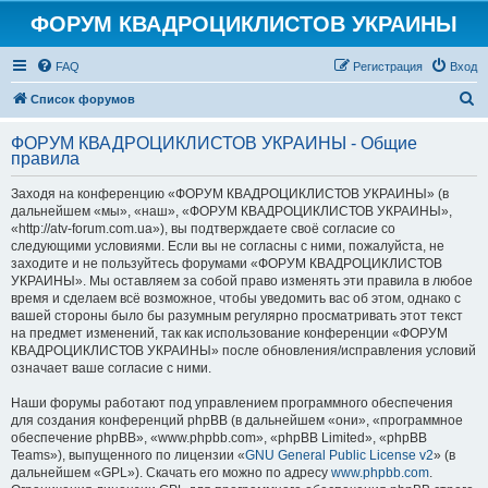
ФОРУМ КВАДРОЦИКЛИСТОВ УКРАИНЫ
FAQ
Регистрация
Вход
П
Список форумов
о
ФОРУМ КВАДРОЦИКЛИСТОВ УКРАИНЫ - Общие
и
правила
с
Заходя на конференцию «ФОРУМ КВАДРОЦИКЛИСТОВ УКРАИНЫ» (в
к
дальнейшем «мы», «наш», «ФОРУМ КВАДРОЦИКЛИСТОВ УКРАИНЫ»,
«http://atv-forum.com.ua»), вы подтверждаете своё согласие со
следующими условиями. Если вы не согласны с ними, пожалуйста, не
заходите и не пользуйтесь форумами «ФОРУМ КВАДРОЦИКЛИСТОВ
УКРАИНЫ». Мы оставляем за собой право изменять эти правила в любое
время и сделаем всё возможное, чтобы уведомить вас об этом, однако с
вашей стороны было бы разумным регулярно просматривать этот текст
на предмет изменений, так как использование конференции «ФОРУМ
КВАДРОЦИКЛИСТОВ УКРАИНЫ» после обновления/исправления условий
означает ваше согласие с ними.
Наши форумы работают под управлением программного обеспечения
для создания конференций phpBB (в дальнейшем «они», «программное
обеспечение phpBB», «www.phpbb.com», «phpBB Limited», «phpBB
Teams»), выпущенного по лицензии «
GNU General Public License v2
» (в
дальнейшем «GPL»). Скачать его можно по адресу
www.phpbb.com
.