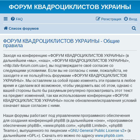
ФОРУМ КВАДРОЦИКЛИСТОВ УКРАИНЫ
FAQ
Регистрация
Вход
П
Список форумов
о
ФОРУМ КВАДРОЦИКЛИСТОВ УКРАИНЫ - Общие
и
правила
с
Заходя на конференцию «ФОРУМ КВАДРОЦИКЛИСТОВ УКРАИНЫ» (в
к
дальнейшем «мы», «наш», «ФОРУМ КВАДРОЦИКЛИСТОВ УКРАИНЫ»,
«http://atv-forum.com.ua»), вы подтверждаете своё согласие со
следующими условиями. Если вы не согласны с ними, пожалуйста, не
заходите и не пользуйтесь форумами «ФОРУМ КВАДРОЦИКЛИСТОВ
УКРАИНЫ». Мы оставляем за собой право изменять эти правила в любое
время и сделаем всё возможное, чтобы уведомить вас об этом, однако с
вашей стороны было бы разумным регулярно просматривать этот текст
на предмет изменений, так как использование конференции «ФОРУМ
КВАДРОЦИКЛИСТОВ УКРАИНЫ» после обновления/исправления условий
означает ваше согласие с ними.
Наши форумы работают под управлением программного обеспечения
для создания конференций phpBB (в дальнейшем «они», «программное
обеспечение phpBB», «www.phpbb.com», «phpBB Limited», «phpBB
Teams»), выпущенного по лицензии «
GNU General Public License v2
» (в
дальнейшем «GPL»). Скачать его можно по адресу
www.phpbb.com
.