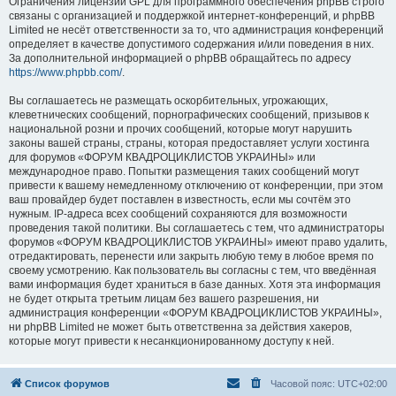
Ограничения лицензии GPL для программного обеспечения phpBB строго
связаны с организацией и поддержкой интернет-конференций, и phpBB
Limited не несёт ответственности за то, что администрация конференций
определяет в качестве допустимого содержания и/или поведения в них.
За дополнительной информацией о phpBB обращайтесь по адресу
https://www.phpbb.com/
.
Вы соглашаетесь не размещать оскорбительных, угрожающих,
клеветнических сообщений, порнографических сообщений, призывов к
национальной розни и прочих сообщений, которые могут нарушить
законы вашей страны, страны, которая предоставляет услуги хостинга
для форумов «ФОРУМ КВАДРОЦИКЛИСТОВ УКРАИНЫ» или
международное право. Попытки размещения таких сообщений могут
привести к вашему немедленному отключению от конференции, при этом
ваш провайдер будет поставлен в известность, если мы сочтём это
нужным. IP-адреса всех сообщений сохраняются для возможности
проведения такой политики. Вы соглашаетесь с тем, что администраторы
форумов «ФОРУМ КВАДРОЦИКЛИСТОВ УКРАИНЫ» имеют право удалить,
отредактировать, перенести или закрыть любую тему в любое время по
своему усмотрению. Как пользователь вы согласны с тем, что введённая
вами информация будет храниться в базе данных. Хотя эта информация
не будет открыта третьим лицам без вашего разрешения, ни
администрация конференции «ФОРУМ КВАДРОЦИКЛИСТОВ УКРАИНЫ»,
ни phpBB Limited не может быть ответственна за действия хакеров,
которые могут привести к несанкционированному доступу к ней.
Список форумов
Часовой пояс:
UTC+02:00