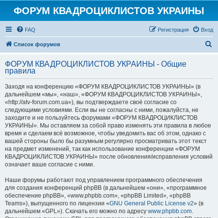
ФОРУМ КВАДРОЦИКЛИСТОВ УКРАИНЫ
FAQ
Регистрация
Вход
П
Список форумов
о
ФОРУМ КВАДРОЦИКЛИСТОВ УКРАИНЫ - Общие
и
правила
с
Заходя на конференцию «ФОРУМ КВАДРОЦИКЛИСТОВ УКРАИНЫ» (в
к
дальнейшем «мы», «наш», «ФОРУМ КВАДРОЦИКЛИСТОВ УКРАИНЫ»,
«http://atv-forum.com.ua»), вы подтверждаете своё согласие со
следующими условиями. Если вы не согласны с ними, пожалуйста, не
заходите и не пользуйтесь форумами «ФОРУМ КВАДРОЦИКЛИСТОВ
УКРАИНЫ». Мы оставляем за собой право изменять эти правила в любое
время и сделаем всё возможное, чтобы уведомить вас об этом, однако с
вашей стороны было бы разумным регулярно просматривать этот текст
на предмет изменений, так как использование конференции «ФОРУМ
КВАДРОЦИКЛИСТОВ УКРАИНЫ» после обновления/исправления условий
означает ваше согласие с ними.
Наши форумы работают под управлением программного обеспечения
для создания конференций phpBB (в дальнейшем «они», «программное
обеспечение phpBB», «www.phpbb.com», «phpBB Limited», «phpBB
Teams»), выпущенного по лицензии «
GNU General Public License v2
» (в
дальнейшем «GPL»). Скачать его можно по адресу
www.phpbb.com
.