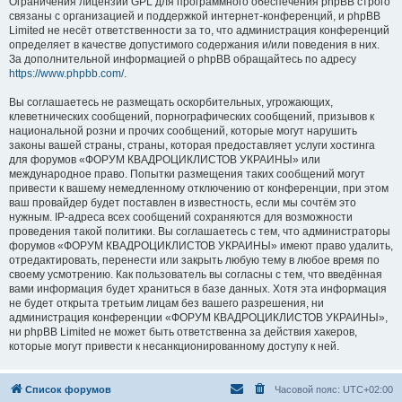
Ограничения лицензии GPL для программного обеспечения phpBB строго
связаны с организацией и поддержкой интернет-конференций, и phpBB
Limited не несёт ответственности за то, что администрация конференций
определяет в качестве допустимого содержания и/или поведения в них.
За дополнительной информацией о phpBB обращайтесь по адресу
https://www.phpbb.com/
.
Вы соглашаетесь не размещать оскорбительных, угрожающих,
клеветнических сообщений, порнографических сообщений, призывов к
национальной розни и прочих сообщений, которые могут нарушить
законы вашей страны, страны, которая предоставляет услуги хостинга
для форумов «ФОРУМ КВАДРОЦИКЛИСТОВ УКРАИНЫ» или
международное право. Попытки размещения таких сообщений могут
привести к вашему немедленному отключению от конференции, при этом
ваш провайдер будет поставлен в известность, если мы сочтём это
нужным. IP-адреса всех сообщений сохраняются для возможности
проведения такой политики. Вы соглашаетесь с тем, что администраторы
форумов «ФОРУМ КВАДРОЦИКЛИСТОВ УКРАИНЫ» имеют право удалить,
отредактировать, перенести или закрыть любую тему в любое время по
своему усмотрению. Как пользователь вы согласны с тем, что введённая
вами информация будет храниться в базе данных. Хотя эта информация
не будет открыта третьим лицам без вашего разрешения, ни
администрация конференции «ФОРУМ КВАДРОЦИКЛИСТОВ УКРАИНЫ»,
ни phpBB Limited не может быть ответственна за действия хакеров,
которые могут привести к несанкционированному доступу к ней.
Список форумов
Часовой пояс:
UTC+02:00