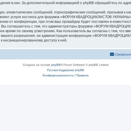
ведения в них. За дополнительной информацией о phpBB обращайтесь по адр
их, клеветнических сообщений, порнографических сообщений, призывов к на
ставляет услуги хостинга для форумов «ФОРУМ КВАДРОЦИКЛИСТОВ УКРАИНЫ»
нию от конференции, при этом ваш провайдер будет поставлен в известность
ки. Вы соглашаетесь с тем, что администраторы форумов «ФОРУМ КВАДРОЦ
ое время по своему усмотрению. Как пользователь вы согласны с тем, что в
без вашего разрешения, ни администрация конференции «ФОРУМ КВАДРОЦИК
 к несанкционированному доступу к ней.
Связаться
Создано на основе
phpBB
® Forum Software © phpBB Limited
Русская поддержка phpBB
Конфиденциальность
|
Правила