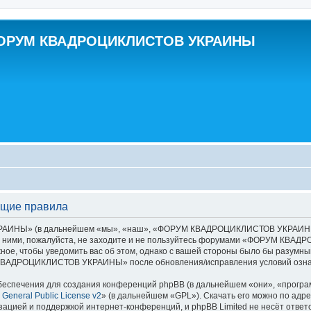
ОРУМ КВАДРОЦИКЛИСТОВ УКРАИНЫ
щие правила
НЫ» (в дальнейшем «мы», «наш», «ФОРУМ КВАДРОЦИКЛИСТОВ УКРАИНЫ», «ht
ы с ними, пожалуйста, не заходите и не пользуйтесь форумами «ФОРУМ КВ
ное, чтобы уведомить вас об этом, однако с вашей стороны было бы разумны
 КВАДРОЦИКЛИСТОВ УКРАИНЫ» после обновления/исправления условий означ
еспечения для создания конференций phpBB (в дальнейшем «они», «програ
General Public License v2
» (в дальнейшем «GPL»). Скачать его можно по адр
зацией и поддержкой интернет-конференций, и phpBB Limited не несёт ответ