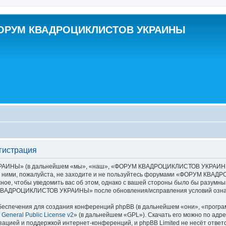
ОРУМ КВАДРОЦИКЛИСТОВ УКРАИНЫ
истрация
НЫ» (в дальнейшем «мы», «наш», «ФОРУМ КВАДРОЦИКЛИСТОВ УКРАИНЫ», «ht
ы с ними, пожалуйста, не заходите и не пользуйтесь форумами «ФОРУМ КВ
ное, чтобы уведомить вас об этом, однако с вашей стороны было бы разумны
 КВАДРОЦИКЛИСТОВ УКРАИНЫ» после обновления/исправления условий означ
еспечения для создания конференций phpBB (в дальнейшем «они», «програ
General Public License v2
» (в дальнейшем «GPL»). Скачать его можно по адр
зацией и поддержкой интернет-конференций, и phpBB Limited не несёт ответ