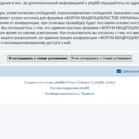
ведения в них. За дополнительной информацией о phpBB обращайтесь по адр
их, клеветнических сообщений, порнографических сообщений, призывов к на
ставляет услуги хостинга для форумов «ФОРУМ КВАДРОЦИКЛИСТОВ УКРАИНЫ»
нию от конференции, при этом ваш провайдер будет поставлен в известность
ки. Вы соглашаетесь с тем, что администраторы форумов «ФОРУМ КВАДРОЦ
ое время по своему усмотрению. Как пользователь вы согласны с тем, что в
без вашего разрешения, ни администрация конференции «ФОРУМ КВАДРОЦИК
 к несанкционированному доступу к ней.
Связаться
Создано на основе
phpBB
® Forum Software © phpBB Limited
Русская поддержка phpBB
Конфиденциальность
|
Правила