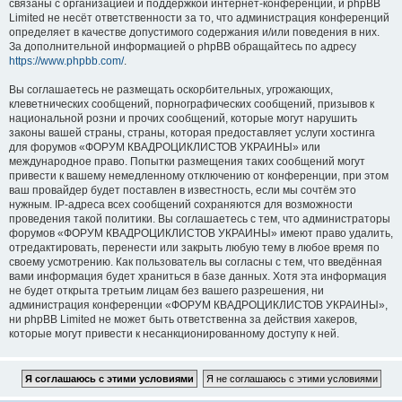
связаны с организацией и поддержкой интернет-конференций, и phpBB
Limited не несёт ответственности за то, что администрация конференций
определяет в качестве допустимого содержания и/или поведения в них.
За дополнительной информацией о phpBB обращайтесь по адресу
https://www.phpbb.com/
.
Вы соглашаетесь не размещать оскорбительных, угрожающих,
клеветнических сообщений, порнографических сообщений, призывов к
национальной розни и прочих сообщений, которые могут нарушить
законы вашей страны, страны, которая предоставляет услуги хостинга
для форумов «ФОРУМ КВАДРОЦИКЛИСТОВ УКРАИНЫ» или
международное право. Попытки размещения таких сообщений могут
привести к вашему немедленному отключению от конференции, при этом
ваш провайдер будет поставлен в известность, если мы сочтём это
нужным. IP-адреса всех сообщений сохраняются для возможности
проведения такой политики. Вы соглашаетесь с тем, что администраторы
форумов «ФОРУМ КВАДРОЦИКЛИСТОВ УКРАИНЫ» имеют право удалить,
отредактировать, перенести или закрыть любую тему в любое время по
своему усмотрению. Как пользователь вы согласны с тем, что введённая
вами информация будет храниться в базе данных. Хотя эта информация
не будет открыта третьим лицам без вашего разрешения, ни
администрация конференции «ФОРУМ КВАДРОЦИКЛИСТОВ УКРАИНЫ»,
ни phpBB Limited не может быть ответственна за действия хакеров,
которые могут привести к несанкционированному доступу к ней.