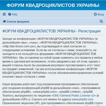
ФОРУМ КВАДРОЦИКЛИСТОВ УКРАИНЫ
FAQ
Вход
П
Список форумов
о
ФОРУМ КВАДРОЦИКЛИСТОВ УКРАИНЫ - Регистрация
и
с
Заходя на конференцию «ФОРУМ КВАДРОЦИКЛИСТОВ УКРАИНЫ» (в
дальнейшем «мы», «наш», «ФОРУМ КВАДРОЦИКЛИСТОВ УКРАИНЫ»,
к
«http://atv-forum.com.ua»), вы подтверждаете своё согласие со
следующими условиями. Если вы не согласны с ними, пожалуйста, не
заходите и не пользуйтесь форумами «ФОРУМ КВАДРОЦИКЛИСТОВ
УКРАИНЫ». Мы оставляем за собой право изменять эти правила в любое
время и сделаем всё возможное, чтобы уведомить вас об этом, однако с
вашей стороны было бы разумным регулярно просматривать этот текст
на предмет изменений, так как использование конференции «ФОРУМ
КВАДРОЦИКЛИСТОВ УКРАИНЫ» после обновления/исправления условий
означает ваше согласие с ними.
Наши форумы работают под управлением программного обеспечения
для создания конференций phpBB (в дальнейшем «они», «программное
обеспечение phpBB», «www.phpbb.com», «phpBB Limited», «phpBB
Teams»), выпущенного по лицензии «
GNU General Public License v2
» (в
дальнейшем «GPL»). Скачать его можно по адресу
www.phpbb.com
.
Ограничения лицензии GPL для программного обеспечения phpBB строго