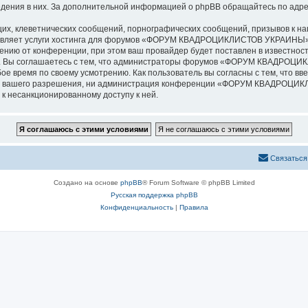
ведения в них. За дополнительной информацией о phpBB обращайтесь по адр
их, клеветнических сообщений, порнографических сообщений, призывов к на
ставляет услуги хостинга для форумов «ФОРУМ КВАДРОЦИКЛИСТОВ УКРАИНЫ»
нию от конференции, при этом ваш провайдер будет поставлен в известность
ки. Вы соглашаетесь с тем, что администраторы форумов «ФОРУМ КВАДРОЦ
ое время по своему усмотрению. Как пользователь вы согласны с тем, что в
без вашего разрешения, ни администрация конференции «ФОРУМ КВАДРОЦИК
 к несанкционированному доступу к ней.
Связаться
Создано на основе
phpBB
® Forum Software © phpBB Limited
Русская поддержка phpBB
Конфиденциальность
|
Правила