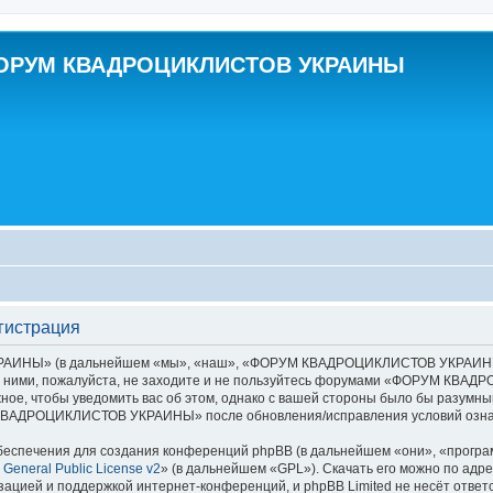
ОРУМ КВАДРОЦИКЛИСТОВ УКРАИНЫ
истрация
НЫ» (в дальнейшем «мы», «наш», «ФОРУМ КВАДРОЦИКЛИСТОВ УКРАИНЫ», «ht
ы с ними, пожалуйста, не заходите и не пользуйтесь форумами «ФОРУМ КВ
ное, чтобы уведомить вас об этом, однако с вашей стороны было бы разумны
 КВАДРОЦИКЛИСТОВ УКРАИНЫ» после обновления/исправления условий означ
еспечения для создания конференций phpBB (в дальнейшем «они», «програ
General Public License v2
» (в дальнейшем «GPL»). Скачать его можно по адр
зацией и поддержкой интернет-конференций, и phpBB Limited не несёт ответ