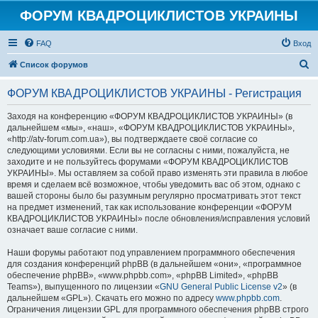
ФОРУМ КВАДРОЦИКЛИСТОВ УКРАИНЫ
FAQ
Вход
П
Список форумов
о
ФОРУМ КВАДРОЦИКЛИСТОВ УКРАИНЫ - Регистрация
и
с
Заходя на конференцию «ФОРУМ КВАДРОЦИКЛИСТОВ УКРАИНЫ» (в
дальнейшем «мы», «наш», «ФОРУМ КВАДРОЦИКЛИСТОВ УКРАИНЫ»,
к
«http://atv-forum.com.ua»), вы подтверждаете своё согласие со
следующими условиями. Если вы не согласны с ними, пожалуйста, не
заходите и не пользуйтесь форумами «ФОРУМ КВАДРОЦИКЛИСТОВ
УКРАИНЫ». Мы оставляем за собой право изменять эти правила в любое
время и сделаем всё возможное, чтобы уведомить вас об этом, однако с
вашей стороны было бы разумным регулярно просматривать этот текст
на предмет изменений, так как использование конференции «ФОРУМ
КВАДРОЦИКЛИСТОВ УКРАИНЫ» после обновления/исправления условий
означает ваше согласие с ними.
Наши форумы работают под управлением программного обеспечения
для создания конференций phpBB (в дальнейшем «они», «программное
обеспечение phpBB», «www.phpbb.com», «phpBB Limited», «phpBB
Teams»), выпущенного по лицензии «
GNU General Public License v2
» (в
дальнейшем «GPL»). Скачать его можно по адресу
www.phpbb.com
.
Ограничения лицензии GPL для программного обеспечения phpBB строго