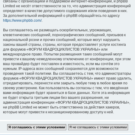
связаны с организацией и поддержкой интернет-конференций, и phpBB
Limited не несёт ответственности за то, что администрация конференций
определяет в качестве допустимого содержания и/или поведения в них.
За дополнительной информацией о phpBB обращайтесь по адресу
https://www.phpbb.com/
.
Вы соглашаетесь не размещать оскорбительных, угрожающих,
клеветнических сообщений, порнографических сообщений, призывов к
национальной розни и прочих сообщений, которые могут нарушить
законы вашей страны, страны, которая предоставляет услуги хостинга
для форумов «ФОРУМ КВАДРОЦИКЛИСТОВ УКРАИНЫ» или
международное право. Попытки размещения таких сообщений могут
привести к вашему немедленному отключению от конференции, при этом
ваш провайдер будет поставлен в известность, если мы сочтём это
нужным. IP-адреса всех сообщений сохраняются для возможности
проведения такой политики. Вы соглашаетесь с тем, что администраторы
форумов «ФОРУМ КВАДРОЦИКЛИСТОВ УКРАИНЫ» имеют право удалить,
отредактировать, перенести или закрыть любую тему в любое время по
своему усмотрению. Как пользователь вы согласны с тем, что введённая
вами информация будет храниться в базе данных. Хотя эта информация
не будет открыта третьим лицам без вашего разрешения, ни
администрация конференции «ФОРУМ КВАДРОЦИКЛИСТОВ УКРАИНЫ»,
ни phpBB Limited не может быть ответственна за действия хакеров,
которые могут привести к несанкционированному доступу к ней.