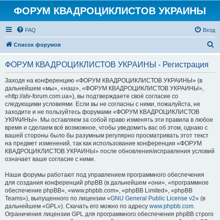
ФОРУМ КВАДРОЦИКЛИСТОВ УКРАИНЫ
FAQ
Вход
П
Список форумов
о
ФОРУМ КВАДРОЦИКЛИСТОВ УКРАИНЫ - Регистрация
и
с
Заходя на конференцию «ФОРУМ КВАДРОЦИКЛИСТОВ УКРАИНЫ» (в
дальнейшем «мы», «наш», «ФОРУМ КВАДРОЦИКЛИСТОВ УКРАИНЫ»,
к
«http://atv-forum.com.ua»), вы подтверждаете своё согласие со
следующими условиями. Если вы не согласны с ними, пожалуйста, не
заходите и не пользуйтесь форумами «ФОРУМ КВАДРОЦИКЛИСТОВ
УКРАИНЫ». Мы оставляем за собой право изменять эти правила в любое
время и сделаем всё возможное, чтобы уведомить вас об этом, однако с
вашей стороны было бы разумным регулярно просматривать этот текст
на предмет изменений, так как использование конференции «ФОРУМ
КВАДРОЦИКЛИСТОВ УКРАИНЫ» после обновления/исправления условий
означает ваше согласие с ними.
Наши форумы работают под управлением программного обеспечения
для создания конференций phpBB (в дальнейшем «они», «программное
обеспечение phpBB», «www.phpbb.com», «phpBB Limited», «phpBB
Teams»), выпущенного по лицензии «
GNU General Public License v2
» (в
дальнейшем «GPL»). Скачать его можно по адресу
www.phpbb.com
.
Ограничения лицензии GPL для программного обеспечения phpBB строго