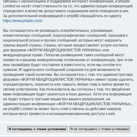
связаны с организацией и поддержкой интернет-конференций, и phpBB
Limited не несёт ответственности за то, что администрация конференций
определяет в качестве допустимого содержания и/или поведения в них.
За дополнительной информацией о phpBB обращайтесь по адресу
https://www.phpbb.com/
.
Вы соглашаетесь не размещать оскорбительных, угрожающих,
клеветнических сообщений, порнографических сообщений, призывов к
национальной розни и прочих сообщений, которые могут нарушить
законы вашей страны, страны, которая предоставляет услуги хостинга
для форумов «ФОРУМ КВАДРОЦИКЛИСТОВ УКРАИНЫ» или
международное право. Попытки размещения таких сообщений могут
привести к вашему немедленному отключению от конференции, при этом
ваш провайдер будет поставлен в известность, если мы сочтём это
нужным. IP-адреса всех сообщений сохраняются для возможности
проведения такой политики. Вы соглашаетесь с тем, что администраторы
форумов «ФОРУМ КВАДРОЦИКЛИСТОВ УКРАИНЫ» имеют право удалить,
отредактировать, перенести или закрыть любую тему в любое время по
своему усмотрению. Как пользователь вы согласны с тем, что введённая
вами информация будет храниться в базе данных. Хотя эта информация
не будет открыта третьим лицам без вашего разрешения, ни
администрация конференции «ФОРУМ КВАДРОЦИКЛИСТОВ УКРАИНЫ»,
ни phpBB Limited не может быть ответственна за действия хакеров,
которые могут привести к несанкционированному доступу к ней.