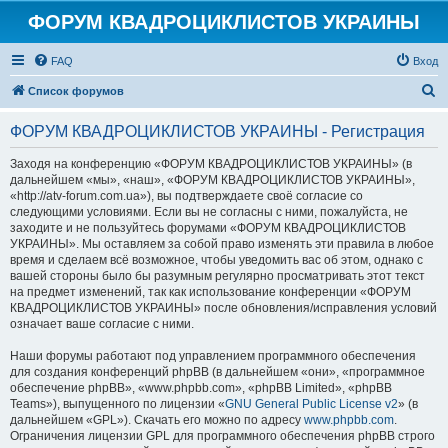
ФОРУМ КВАДРОЦИКЛИСТОВ УКРАИНЫ
FAQ
Вход
П
Список форумов
о
ФОРУМ КВАДРОЦИКЛИСТОВ УКРАИНЫ - Регистрация
и
с
Заходя на конференцию «ФОРУМ КВАДРОЦИКЛИСТОВ УКРАИНЫ» (в
дальнейшем «мы», «наш», «ФОРУМ КВАДРОЦИКЛИСТОВ УКРАИНЫ»,
к
«http://atv-forum.com.ua»), вы подтверждаете своё согласие со
следующими условиями. Если вы не согласны с ними, пожалуйста, не
заходите и не пользуйтесь форумами «ФОРУМ КВАДРОЦИКЛИСТОВ
УКРАИНЫ». Мы оставляем за собой право изменять эти правила в любое
время и сделаем всё возможное, чтобы уведомить вас об этом, однако с
вашей стороны было бы разумным регулярно просматривать этот текст
на предмет изменений, так как использование конференции «ФОРУМ
КВАДРОЦИКЛИСТОВ УКРАИНЫ» после обновления/исправления условий
означает ваше согласие с ними.
Наши форумы работают под управлением программного обеспечения
для создания конференций phpBB (в дальнейшем «они», «программное
обеспечение phpBB», «www.phpbb.com», «phpBB Limited», «phpBB
Teams»), выпущенного по лицензии «
GNU General Public License v2
» (в
дальнейшем «GPL»). Скачать его можно по адресу
www.phpbb.com
.
Ограничения лицензии GPL для программного обеспечения phpBB строго