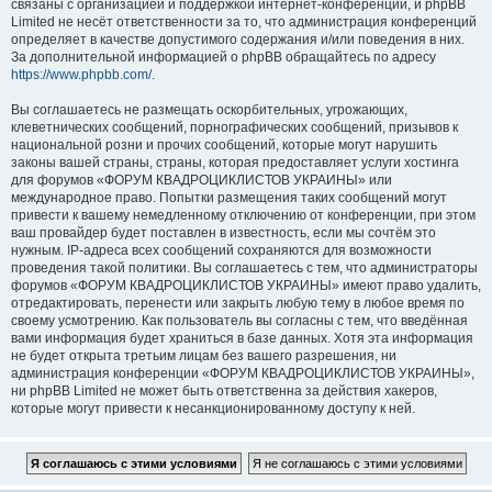
связаны с организацией и поддержкой интернет-конференций, и phpBB
Limited не несёт ответственности за то, что администрация конференций
определяет в качестве допустимого содержания и/или поведения в них.
За дополнительной информацией о phpBB обращайтесь по адресу
https://www.phpbb.com/
.
Вы соглашаетесь не размещать оскорбительных, угрожающих,
клеветнических сообщений, порнографических сообщений, призывов к
национальной розни и прочих сообщений, которые могут нарушить
законы вашей страны, страны, которая предоставляет услуги хостинга
для форумов «ФОРУМ КВАДРОЦИКЛИСТОВ УКРАИНЫ» или
международное право. Попытки размещения таких сообщений могут
привести к вашему немедленному отключению от конференции, при этом
ваш провайдер будет поставлен в известность, если мы сочтём это
нужным. IP-адреса всех сообщений сохраняются для возможности
проведения такой политики. Вы соглашаетесь с тем, что администраторы
форумов «ФОРУМ КВАДРОЦИКЛИСТОВ УКРАИНЫ» имеют право удалить,
отредактировать, перенести или закрыть любую тему в любое время по
своему усмотрению. Как пользователь вы согласны с тем, что введённая
вами информация будет храниться в базе данных. Хотя эта информация
не будет открыта третьим лицам без вашего разрешения, ни
администрация конференции «ФОРУМ КВАДРОЦИКЛИСТОВ УКРАИНЫ»,
ни phpBB Limited не может быть ответственна за действия хакеров,
которые могут привести к несанкционированному доступу к ней.