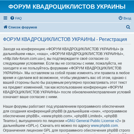
ФОРУМ КВАДРОЦИКЛИСТОВ УКРАИНЫ
FAQ
Вход
П
Список форумов
о
ФОРУМ КВАДРОЦИКЛИСТОВ УКРАИНЫ - Регистрация
и
с
Заходя на конференцию «ФОРУМ КВАДРОЦИКЛИСТОВ УКРАИНЫ» (в
дальнейшем «мы», «наш», «ФОРУМ КВАДРОЦИКЛИСТОВ УКРАИНЫ»,
к
«http://atv-forum.com.ua»), вы подтверждаете своё согласие со
следующими условиями. Если вы не согласны с ними, пожалуйста, не
заходите и не пользуйтесь форумами «ФОРУМ КВАДРОЦИКЛИСТОВ
УКРАИНЫ». Мы оставляем за собой право изменять эти правила в любое
время и сделаем всё возможное, чтобы уведомить вас об этом, однако с
вашей стороны было бы разумным регулярно просматривать этот текст
на предмет изменений, так как использование конференции «ФОРУМ
КВАДРОЦИКЛИСТОВ УКРАИНЫ» после обновления/исправления условий
означает ваше согласие с ними.
Наши форумы работают под управлением программного обеспечения
для создания конференций phpBB (в дальнейшем «они», «программное
обеспечение phpBB», «www.phpbb.com», «phpBB Limited», «phpBB
Teams»), выпущенного по лицензии «
GNU General Public License v2
» (в
дальнейшем «GPL»). Скачать его можно по адресу
www.phpbb.com
.
Ограничения лицензии GPL для программного обеспечения phpBB строго