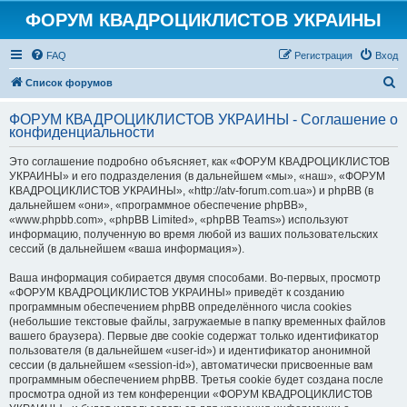
ФОРУМ КВАДРОЦИКЛИСТОВ УКРАИНЫ
FAQ
Регистрация
Вход
П
Список форумов
о
ФОРУМ КВАДРОЦИКЛИСТОВ УКРАИНЫ - Соглашение о
и
конфиденциальности
с
Это соглашение подробно объясняет, как «ФОРУМ КВАДРОЦИКЛИСТОВ
к
УКРАИНЫ» и его подразделения (в дальнейшем «мы», «наш», «ФОРУМ
КВАДРОЦИКЛИСТОВ УКРАИНЫ», «http://atv-forum.com.ua») и phpBB (в
дальнейшем «они», «программное обеспечение phpBB»,
«www.phpbb.com», «phpBB Limited», «phpBB Teams») используют
информацию, полученную во время любой из ваших пользовательских
сессий (в дальнейшем «ваша информация»).
Ваша информация собирается двумя способами. Во-первых, просмотр
«ФОРУМ КВАДРОЦИКЛИСТОВ УКРАИНЫ» приведёт к созданию
программным обеспечением phpBB определённого числа cookies
(небольшие текстовые файлы, загружаемые в папку временных файлов
вашего браузера). Первые две cookie содержат только идентификатор
пользователя (в дальнейшем «user-id») и идентификатор анонимной
сессии (в дальнейшем «session-id»), автоматически присвоенные вам
программным обеспечением phpBB. Третья cookie будет создана после
просмотра одной из тем конференции «ФОРУМ КВАДРОЦИКЛИСТОВ