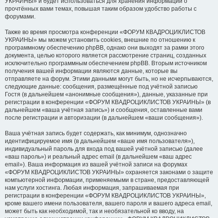
УКРАИНЫ» и будет использоваться для хранения информации о
прочтённых вами темах, повышая таким образом удобство работы с
форумами.
Также во время просмотра конференции «ФОРУМ КВАДРОЦИКЛИСТОВ
УКРАИНЫ» мы можем установить cookies, внешние по отношению к
программному обеспечению phpBB, однако они выходят за рамки этого
документа, целью которого является рассмотрение страниц, созданных
исключительно программным обеспечением phpBB. Вторым источником
получения вашей информации являются данные, которые вы
отправляете на форум. Этими данными могут быть, но не исчерпываются,
следующие данные: сообщения, размещённые под учётной записью
Гостя (в дальнейшем «анонимные сообщения»), данные, указанные при
регистрации в конференции «ФОРУМ КВАДРОЦИКЛИСТОВ УКРАИНЫ» (в
дальнейшем «ваша учётная запись») и сообщения, оставленные вами
после регистрации и авторизации (в дальнейшем «ваши сообщения»).
Ваша учётная запись будет содержать, как минимум, однозначно
идентифицируемое имя (в дальнейшем «ваше имя пользователя»),
индивидуальный пароль для входа под вашей учётной записью (далее
«ваш пароль») и реальный адрес email (в дальнейшем «ваш адрес
email»). Ваша информация из вашей учётной записи на форумах
«ФОРУМ КВАДРОЦИКЛИСТОВ УКРАИНЫ» охраняется законами о защите
компьютерной информации, применяемыми в стране, предоставляющей
нам услуги хостинга. Любая информация, запрашиваемая при
регистрации в конференции «ФОРУМ КВАДРОЦИКЛИСТОВ УКРАИНЫ»,
кроме вашего имени пользователя, вашего пароля и вашего адреса email,
может быть как необходимой, так и необязательной ко вводу, на