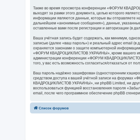
Также во время просмотра конференции «ФОРУМ КВАДРОЦ
выходят за рамки этого документа, целью которого явля
информации являются данные, которые вы отправляете на
дальнейшем «анонимные сообщения»), данные, указанны
оставленные вами после регистрации и авторизации (в д
Ваша учётная запись будет содержать, как минимум, одн
записью (далее «ваш пароль») и реальный адрес email 
охраняется законами о защите компьютерной информации,
«ФОРУМ КВАДРОЦИКЛИСТОВ УКРАИНЫ», кроме вашего имени п
администрации конференции «ФОРУМ КВАДРОЦИКЛИСТОВ УКР
того, у вас есть возможность согласиться/отказаться от
Ваш пароль надёжно зашифрован (односторонним хэширован
средством доступа к вашей учётной записи на форумах 
КВАДРОЦИКЛИСТОВ УКРАИНЫ», ни phpBB Limited, ни другое 
воспользоваться функцией восстановления пароля «Забыл
email, после чего программное обеспечение phpBB сгенери
Список форумов