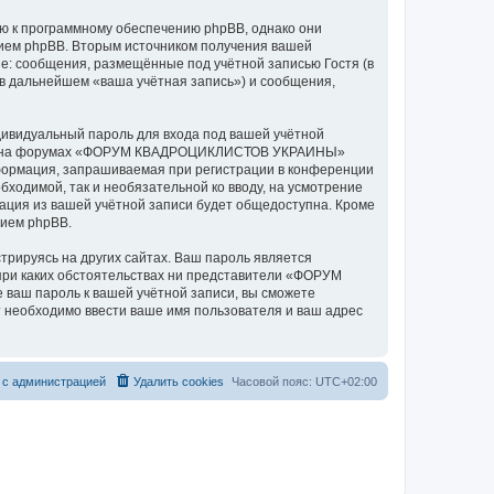
к программному обеспечению phpBB, однако они
нием phpBB. Вторым источником получения вашей
е: сообщения, размещённые под учётной записью Гостя (в
дальнейшем «ваша учётная запись») и сообщения,
дивидуальный пароль для входа под вашей учётной
аписи на форумах «ФОРУМ КВАДРОЦИКЛИСТОВ УКРАИНЫ»
формация, запрашиваемая при регистрации в конференции
одимой, так и необязательной ко вводу, на усмотрение
ия из вашей учётной записи будет общедоступна. Кроме
нием phpBB.
рируясь на других сайтах. Ваш пароль является
ри каких обстоятельствах ни представители «ФОРУМ
 ваш пароль к вашей учётной записи, вы сможете
 необходимо ввести ваше имя пользователя и ваш адрес
 с администрацией
Удалить cookies
Часовой пояс:
UTC+02:00