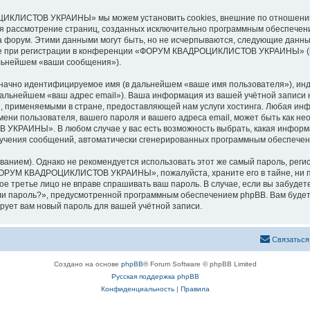
ИКЛИСТОВ УКРАИНЫ» мы можем установить cookies, внешние по отношению 
ется рассмотрение страниц, созданных исключительно программным обеспече
 форум. Этими данными могут быть, но не исчерпываются, следующие данны
е при регистрации в конференции «ФОРУМ КВАДРОЦИКЛИСТОВ УКРАИНЫ» (в 
альнейшем «ваши сообщения»).
означно идентифицируемое имя (в дальнейшем «ваше имя пользователя»), ин
(в дальнейшем «ваш адрес email»). Ваша информация из вашей учётной з
 применяемыми в стране, предоставляющей нам услуги хостинга. Любая ин
ользователя, вашего пароля и вашего адреса email, может быть как необх
АИНЫ». В любом случае у вас есть возможность выбрать, какая информац
 получения сообщений, автоматически сгенерированных программным обеспече
ием). Однако не рекомендуется использовать этот же самый пароль, регист
«ФОРУМ КВАДРОЦИКЛИСТОВ УКРАИНЫ», пожалуйста, храните его в тайне, ни п
третье лицо не вправе спрашивать ваш пароль. В случае, если вы забудете
и пароль?», предусмотренной программным обеспечением phpBB. Вам будет
рует вам новый пароль для вашей учётной записи.
Связаться
Создано на основе
phpBB
® Forum Software © phpBB Limited
Русская поддержка phpBB
Конфиденциальность
|
Правила