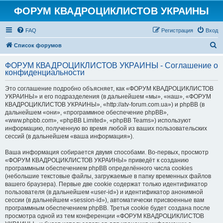
ФОРУМ КВАДРОЦИКЛИСТОВ УКРАИНЫ
FAQ
Регистрация
Вход
П
Список форумов
о
ФОРУМ КВАДРОЦИКЛИСТОВ УКРАИНЫ - Соглашение о
и
конфиденциальности
с
Это соглашение подробно объясняет, как «ФОРУМ КВАДРОЦИКЛИСТОВ
к
УКРАИНЫ» и его подразделения (в дальнейшем «мы», «наш», «ФОРУМ
КВАДРОЦИКЛИСТОВ УКРАИНЫ», «http://atv-forum.com.ua») и phpBB (в
дальнейшем «они», «программное обеспечение phpBB»,
«www.phpbb.com», «phpBB Limited», «phpBB Teams») используют
информацию, полученную во время любой из ваших пользовательских
сессий (в дальнейшем «ваша информация»).
Ваша информация собирается двумя способами. Во-первых, просмотр
«ФОРУМ КВАДРОЦИКЛИСТОВ УКРАИНЫ» приведёт к созданию
программным обеспечением phpBB определённого числа cookies
(небольшие текстовые файлы, загружаемые в папку временных файлов
вашего браузера). Первые две cookie содержат только идентификатор
пользователя (в дальнейшем «user-id») и идентификатор анонимной
сессии (в дальнейшем «session-id»), автоматически присвоенные вам
программным обеспечением phpBB. Третья cookie будет создана после
просмотра одной из тем конференции «ФОРУМ КВАДРОЦИКЛИСТОВ