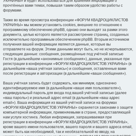
УКРАИНЫ» и будет использоваться для хранения информации о
прочтённых вами темах, повышая таким образом удобство работы с
форумами.
Также во время просмотра конференции «ФОРУМ КВАДРОЦИКЛИСТОВ
УКРАИНЫ» мы можем установить cookies, внешние по отношению к
программному обеспечению phpBB, однако они выходят за рамки этого
документа, целью которого является рассмотрение страниц, созданных
исключительно программным обеспечением phpBB. Вторым источником
получения вашей информации являются данные, которые вы
отправляете на форум. Этими данными могут быть, но не исчерпываются,
следующие данные: сообщения, размещённые под учётной записью
Гостя (в дальнейшем «анонимные сообщения»), данные, указанные при
регистрации в конференции «ФОРУМ КВАДРОЦИКЛИСТОВ УКРАИНЫ» (в
дальнейшем «ваша учётная запись») и сообщения, оставленные вами
после регистрации и авторизации (в дальнейшем «ваши сообщения»).
Ваша учётная запись будет содержать, как минимум, однозначно
идентифицируемое имя (в дальнейшем «ваше имя пользователя»),
индивидуальный пароль для входа под вашей учётной записью (далее
«ваш пароль») и реальный адрес email (в дальнейшем «ваш адрес
email»). Ваша информация из вашей учётной записи на форумах
«ФОРУМ КВАДРОЦИКЛИСТОВ УКРАИНЫ» охраняется законами о защите
компьютерной информации, применяемыми в стране, предоставляющей
нам услуги хостинга. Любая информация, запрашиваемая при
регистрации в конференции «ФОРУМ КВАДРОЦИКЛИСТОВ УКРАИНЫ»,
кроме вашего имени пользователя, вашего пароля и вашего адреса email,
может быть как необходимой, так и необязательной ко вводу, на