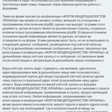
УКРАИНЫ» и будет использоваться для хранения информации о
прочтённых вами темах, повышая таким образом удобство работы с
форумами.
Также во время просмотра конференции «ФОРУМ КВАДРОЦИКЛИСТОВ
УКРАИНЫ» мы можем установить cookies, внешние по отношению к
программному обеспечению phpBB, однако они выходят за рамки этого
документа, целью которого является рассмотрение страниц, созданных
исключительно программным обеспечением phpBB. Вторым источником
получения вашей информации являются данные, которые вы
отправляете на форум. Этими данными могут быть, но не исчерпываются,
следующие данные: сообщения, размещённые под учётной записью
Гостя (в дальнейшем «анонимные сообщения»), данные, указанные при
регистрации в конференции «ФОРУМ КВАДРОЦИКЛИСТОВ УКРАИНЫ» (в
дальнейшем «ваша учётная запись») и сообщения, оставленные вами
после регистрации и авторизации (в дальнейшем «ваши сообщения»).
Ваша учётная запись будет содержать, как минимум, однозначно
идентифицируемое имя (в дальнейшем «ваше имя пользователя»),
индивидуальный пароль для входа под вашей учётной записью (далее
«ваш пароль») и реальный адрес email (в дальнейшем «ваш адрес
email»). Ваша информация из вашей учётной записи на форумах
«ФОРУМ КВАДРОЦИКЛИСТОВ УКРАИНЫ» охраняется законами о защите
компьютерной информации, применяемыми в стране, предоставляющей
нам услуги хостинга. Любая информация, запрашиваемая при
регистрации в конференции «ФОРУМ КВАДРОЦИКЛИСТОВ УКРАИНЫ»,
кроме вашего имени пользователя, вашего пароля и вашего адреса email,
может быть как необходимой, так и необязательной ко вводу, на