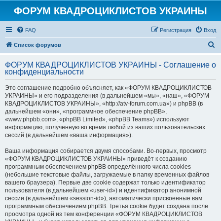
ФОРУМ КВАДРОЦИКЛИСТОВ УКРАИНЫ
FAQ
Регистрация
Вход
П
Список форумов
о
ФОРУМ КВАДРОЦИКЛИСТОВ УКРАИНЫ - Соглашение о
и
конфиденциальности
с
Это соглашение подробно объясняет, как «ФОРУМ КВАДРОЦИКЛИСТОВ
к
УКРАИНЫ» и его подразделения (в дальнейшем «мы», «наш», «ФОРУМ
КВАДРОЦИКЛИСТОВ УКРАИНЫ», «http://atv-forum.com.ua») и phpBB (в
дальнейшем «они», «программное обеспечение phpBB»,
«www.phpbb.com», «phpBB Limited», «phpBB Teams») используют
информацию, полученную во время любой из ваших пользовательских
сессий (в дальнейшем «ваша информация»).
Ваша информация собирается двумя способами. Во-первых, просмотр
«ФОРУМ КВАДРОЦИКЛИСТОВ УКРАИНЫ» приведёт к созданию
программным обеспечением phpBB определённого числа cookies
(небольшие текстовые файлы, загружаемые в папку временных файлов
вашего браузера). Первые две cookie содержат только идентификатор
пользователя (в дальнейшем «user-id») и идентификатор анонимной
сессии (в дальнейшем «session-id»), автоматически присвоенные вам
программным обеспечением phpBB. Третья cookie будет создана после
просмотра одной из тем конференции «ФОРУМ КВАДРОЦИКЛИСТОВ