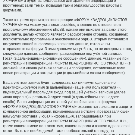
УКРАИНЫ» и будет использоваться для хранения информации о
прочтённых вами темах, повышая таким образом удобство работы с
форумами.
Также во время просмотра конференции «ФОРУМ КВАДРОЦИКЛИСТОВ
УКРАИНЫ» мы можем установить cookies, внешние по отношению к
программному обеспечению phpBB, однако они выходят за рамки этого
документа, целью которого является рассмотрение страниц, созданных
исключительно программным обеспечением phpBB. Вторым источником
получения вашей информации являются данные, которые вы
отправляете на форум. Этими данными могут быть, но не исчерпываются,
следующие данные: сообщения, размещённые под учётной записью
Гостя (в дальнейшем «анонимные сообщения»), данные, указанные при
регистрации в конференции «ФОРУМ КВАДРОЦИКЛИСТОВ УКРАИНЫ» (в
дальнейшем «ваша учётная запись») и сообщения, оставленные вами
после регистрации и авторизации (в дальнейшем «ваши сообщения»).
Ваша учётная запись будет содержать, как минимум, однозначно
идентифицируемое имя (в дальнейшем «ваше имя пользователя»),
индивидуальный пароль для входа под вашей учётной записью (далее
«ваш пароль») и реальный адрес email (в дальнейшем «ваш адрес
email»). Ваша информация из вашей учётной записи на форумах
«ФОРУМ КВАДРОЦИКЛИСТОВ УКРАИНЫ» охраняется законами о защите
компьютерной информации, применяемыми в стране, предоставляющей
нам услуги хостинга. Любая информация, запрашиваемая при
регистрации в конференции «ФОРУМ КВАДРОЦИКЛИСТОВ УКРАИНЫ»,
кроме вашего имени пользователя, вашего пароля и вашего адреса email,
может быть как необходимой, так и необязательной ко вводу, на