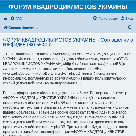
ФОРУМ КВАДРОЦИКЛИСТОВ УКРАИНЫ
FAQ
Регистрация
Вход
П
Список форумов
о
ФОРУМ КВАДРОЦИКЛИСТОВ УКРАИНЫ - Соглашение о
и
конфиденциальности
с
Это соглашение подробно объясняет, как «ФОРУМ КВАДРОЦИКЛИСТОВ
к
УКРАИНЫ» и его подразделения (в дальнейшем «мы», «наш», «ФОРУМ
КВАДРОЦИКЛИСТОВ УКРАИНЫ», «http://atv-forum.com.ua») и phpBB (в
дальнейшем «они», «программное обеспечение phpBB»,
«www.phpbb.com», «phpBB Limited», «phpBB Teams») используют
информацию, полученную во время любой из ваших пользовательских
сессий (в дальнейшем «ваша информация»).
Ваша информация собирается двумя способами. Во-первых, просмотр
«ФОРУМ КВАДРОЦИКЛИСТОВ УКРАИНЫ» приведёт к созданию
программным обеспечением phpBB определённого числа cookies
(небольшие текстовые файлы, загружаемые в папку временных файлов
вашего браузера). Первые две cookie содержат только идентификатор
пользователя (в дальнейшем «user-id») и идентификатор анонимной
сессии (в дальнейшем «session-id»), автоматически присвоенные вам
программным обеспечением phpBB. Третья cookie будет создана после
просмотра одной из тем конференции «ФОРУМ КВАДРОЦИКЛИСТОВ