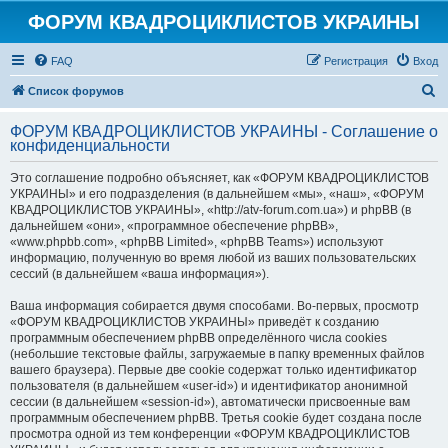
ФОРУМ КВАДРОЦИКЛИСТОВ УКРАИНЫ
FAQ
Регистрация
Вход
П
Список форумов
о
ФОРУМ КВАДРОЦИКЛИСТОВ УКРАИНЫ - Соглашение о
и
конфиденциальности
с
Это соглашение подробно объясняет, как «ФОРУМ КВАДРОЦИКЛИСТОВ
к
УКРАИНЫ» и его подразделения (в дальнейшем «мы», «наш», «ФОРУМ
КВАДРОЦИКЛИСТОВ УКРАИНЫ», «http://atv-forum.com.ua») и phpBB (в
дальнейшем «они», «программное обеспечение phpBB»,
«www.phpbb.com», «phpBB Limited», «phpBB Teams») используют
информацию, полученную во время любой из ваших пользовательских
сессий (в дальнейшем «ваша информация»).
Ваша информация собирается двумя способами. Во-первых, просмотр
«ФОРУМ КВАДРОЦИКЛИСТОВ УКРАИНЫ» приведёт к созданию
программным обеспечением phpBB определённого числа cookies
(небольшие текстовые файлы, загружаемые в папку временных файлов
вашего браузера). Первые две cookie содержат только идентификатор
пользователя (в дальнейшем «user-id») и идентификатор анонимной
сессии (в дальнейшем «session-id»), автоматически присвоенные вам
программным обеспечением phpBB. Третья cookie будет создана после
просмотра одной из тем конференции «ФОРУМ КВАДРОЦИКЛИСТОВ