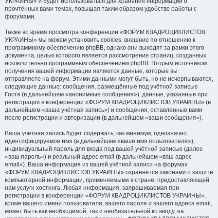
УКРАИНЫ» и будет использоваться для хранения информации о
прочтённых вами темах, повышая таким образом удобство работы с
форумами.
Также во время просмотра конференции «ФОРУМ КВАДРОЦИКЛИСТОВ
УКРАИНЫ» мы можем установить cookies, внешние по отношению к
программному обеспечению phpBB, однако они выходят за рамки этого
документа, целью которого является рассмотрение страниц, созданных
исключительно программным обеспечением phpBB. Вторым источником
получения вашей информации являются данные, которые вы
отправляете на форум. Этими данными могут быть, но не исчерпываются,
следующие данные: сообщения, размещённые под учётной записью
Гостя (в дальнейшем «анонимные сообщения»), данные, указанные при
регистрации в конференции «ФОРУМ КВАДРОЦИКЛИСТОВ УКРАИНЫ» (в
дальнейшем «ваша учётная запись») и сообщения, оставленные вами
после регистрации и авторизации (в дальнейшем «ваши сообщения»).
Ваша учётная запись будет содержать, как минимум, однозначно
идентифицируемое имя (в дальнейшем «ваше имя пользователя»),
индивидуальный пароль для входа под вашей учётной записью (далее
«ваш пароль») и реальный адрес email (в дальнейшем «ваш адрес
email»). Ваша информация из вашей учётной записи на форумах
«ФОРУМ КВАДРОЦИКЛИСТОВ УКРАИНЫ» охраняется законами о защите
компьютерной информации, применяемыми в стране, предоставляющей
нам услуги хостинга. Любая информация, запрашиваемая при
регистрации в конференции «ФОРУМ КВАДРОЦИКЛИСТОВ УКРАИНЫ»,
кроме вашего имени пользователя, вашего пароля и вашего адреса email,
может быть как необходимой, так и необязательной ко вводу, на