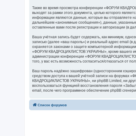
Также во время просмотра конференции «ФОРУМ КВАДРОЦ
выходят за рамки этого документа, целью которого явля
информации являются данные, которые вы отправляете на
дальнейшем «анонимные сообщения»), данные, указанны
оставленные вами после регистрации и авторизации (в д
Ваша учётная запись будет содержать, как минимум, одн
записью (далее «ваш пароль») и реальный адрес email 
охраняется законами о защите компьютерной информации,
«ФОРУМ КВАДРОЦИКЛИСТОВ УКРАИНЫ», кроме вашего имени п
администрации конференции «ФОРУМ КВАДРОЦИКЛИСТОВ УКР
того, у вас есть возможность согласиться/отказаться от
Ваш пароль надёжно зашифрован (односторонним хэширован
средством доступа к вашей учётной записи на форумах 
КВАДРОЦИКЛИСТОВ УКРАИНЫ», ни phpBB Limited, ни другое 
воспользоваться функцией восстановления пароля «Забыл
email, после чего программное обеспечение phpBB сгенери
Список форумов