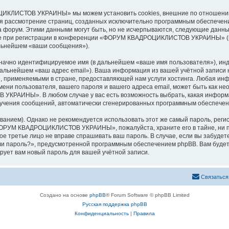
ИКЛИСТОВ УКРАИНЫ» мы можем установить cookies, внешние по отношению 
ется рассмотрение страниц, созданных исключительно программным обеспече
 форум. Этими данными могут быть, но не исчерпываются, следующие данны
е при регистрации в конференции «ФОРУМ КВАДРОЦИКЛИСТОВ УКРАИНЫ» (в 
альнейшем «ваши сообщения»).
означно идентифицируемое имя (в дальнейшем «ваше имя пользователя»), ин
(в дальнейшем «ваш адрес email»). Ваша информация из вашей учётной з
 применяемыми в стране, предоставляющей нам услуги хостинга. Любая ин
ользователя, вашего пароля и вашего адреса email, может быть как необх
АИНЫ». В любом случае у вас есть возможность выбрать, какая информац
 получения сообщений, автоматически сгенерированных программным обеспече
ием). Однако не рекомендуется использовать этот же самый пароль, регист
«ФОРУМ КВАДРОЦИКЛИСТОВ УКРАИНЫ», пожалуйста, храните его в тайне, ни п
третье лицо не вправе спрашивать ваш пароль. В случае, если вы забудете
и пароль?», предусмотренной программным обеспечением phpBB. Вам будет
рует вам новый пароль для вашей учётной записи.
Связаться
Создано на основе
phpBB
® Forum Software © phpBB Limited
Русская поддержка phpBB
Конфиденциальность
|
Правила