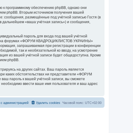
к программному обеспечению phpBB, однако они
нием phpBB. Вторым источником получения вашей
е: сообщения, размещённые под учётной записью Гостя (в
дальнейшем «ваша учётная запись») и сообщения,
дивидуальный пароль для входа под вашей учётной
аписи на форумах «ФОРУМ КВАДРОЦИКЛИСТОВ УКРАИНЫ»
формация, запрашиваемая при регистрации в конференции
одимой, так и необязательной ко вводу, на усмотрение
ия из вашей учётной записи будет общедоступна. Кроме
нием phpBB.
рируясь на других сайтах. Ваш пароль является
ри каких обстоятельствах ни представители «ФОРУМ
 ваш пароль к вашей учётной записи, вы сможете
 необходимо ввести ваше имя пользователя и ваш адрес
 с администрацией
Удалить cookies
Часовой пояс:
UTC+02:00