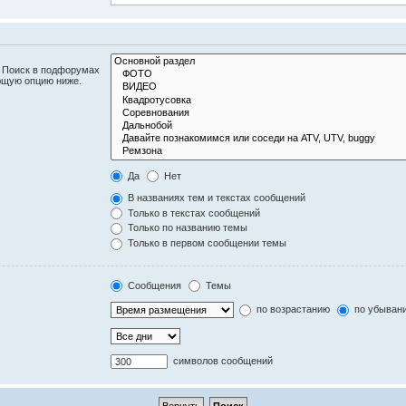
. Поиск в подфорумах
ющую опцию ниже.
Да
Нет
В названиях тем и текстах сообщений
Только в текстах сообщений
Только по названию темы
Только в первом сообщении темы
Сообщения
Темы
по возрастанию
по убыван
символов сообщений