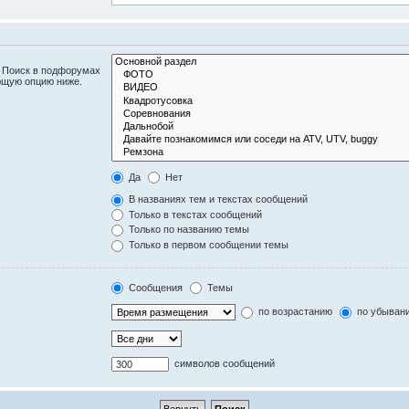
. Поиск в подфорумах
ющую опцию ниже.
Да
Нет
В названиях тем и текстах сообщений
Только в текстах сообщений
Только по названию темы
Только в первом сообщении темы
Сообщения
Темы
по возрастанию
по убыван
символов сообщений