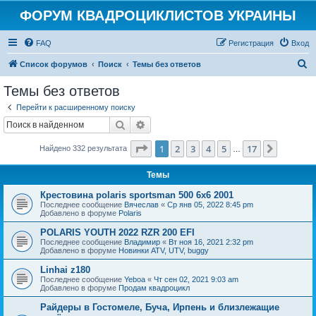
ФОРУМ КВАДРОЦИКЛИСТОВ УКРАИНЫ
FAQ
Регистрация
Вход
П
Список форумов
Поиск
Темы без ответов
о
Темы без ответов
и
Перейти к расширенному поиску
с
Поиск
Расширенный поиск
к
Страница
1
из
17
1
2
3
4
5
17
След.
Найдено 332 результата
…
Темы
Крестовина polaris sportsman 500 6x6 2001
Последнее сообщение
Вячеслав
«
Ср янв 05, 2022 8:45 pm
Добавлено в форуме
Polaris
POLARIS YOUTH 2022 RZR 200 EFI
Последнее сообщение
Владимир
«
Вт ноя 16, 2021 2:32 pm
Добавлено в форуме
Новинки ATV, UTV, buggy
Linhai z180
Последнее сообщение
Yeboa
«
Чт сен 02, 2021 9:03 am
Добавлено в форуме
Продам квадроцикл
Райдеры в Гостомеле, Буча, Ирпень и близлежащие