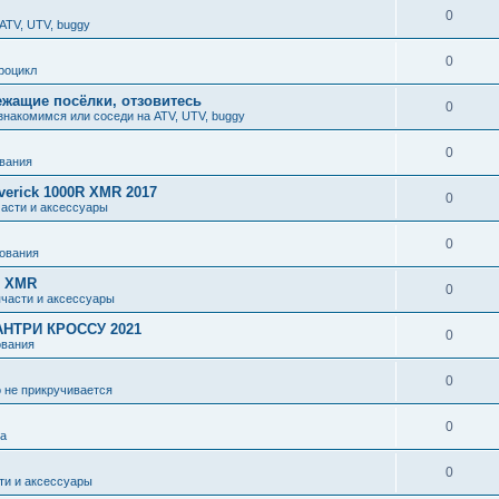
0
ATV, UTV, buggy
0
роцикл
ежащие посёлки, отзовитесь
0
знакомимся или соседи на ATV, UTV, buggy
0
вания
erick 1000R XMR 2017
0
части и аксессуары
0
ования
R XMR
0
пчасти и аксессуары
НТРИ КРОССУ 2021
0
ования
0
о не прикручивается
0
ка
0
ти и аксессуары