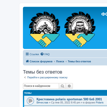
Ф
Ссылки
FAQ
Список форумов
Поиск
Темы без ответов
Темы без ответов
Перейти к расширенному поиску
Поиск
Расширенный поиск
ТЕМЫ
Крестовина polaris sportsman 500 6x6 2001
Вячеслав
»
Ср янв 05, 2022 8:45 pm
» в форуме
Polaris