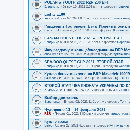
POLARIS YOUTH 2022 RZR 200 EFI
Владимир
»
Вт ноя 16, 2021 2:32 pm
» в форуме
Новинки 
Linhai z180
Yeboa
»
Чт сен 02, 2021 9:03 am
» в форуме
Продам квад
Райдеры в Гостомеле, Буча, Ирпень и близл
Everett
»
Пн июл 26, 2021 6:58 pm
» в форуме
Давайте по
CAN-AM QUEST CUP 2021 – ТРЕТИЙ ЭТАП
Владимир
»
Чт июл 15, 2021 6:07 pm
» в форуме
Соревно
Ищу раздатку и кольца/вкладыши на BRP Mav
capt009
»
Вт июн 29, 2021 3:54 pm
» в форуме
Куплю зап
SEA-DOO QUEST CUP 2021. ВТОРОЙ ЭТАП
Владимир
»
Чт июн 17, 2021 12:43 pm
» в форуме
Соревн
Куплю банки выхлопа на BRP Maverick 1000
capt009
»
Вт май 18, 2021 10:54 pm
» в форуме
Куплю за
ВТОРОЙ ЭТАП ЧЕМПИОНАТА УКРАИНЫ ПО КА
Владимир
»
Пт фев 26, 2021 3:17 pm
» в форуме
Соревн
Выбор двигателя.
Sanchester
»
Вт фев 02, 2021 11:01 pm
» в форуме
То, чт
Чудодеево 13 – 14 февраля 2021
RZR
»
Пн фев 01, 2021 2:03 pm
» в форуме
Квадротусов
Куплю траки
Dalet
»
Ср янв 27, 2021 6:58 pm
» в форуме
Куплю запчас