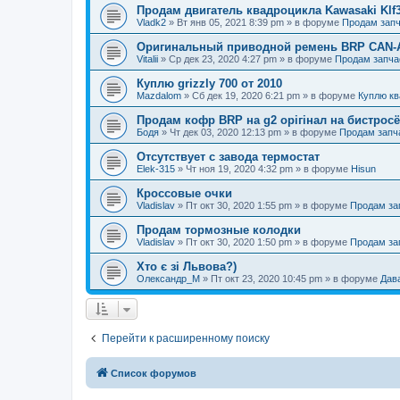
Продам двигатель квадроцикла Kawasaki Klf
Vladk2
»
Вт янв 05, 2021 8:39 pm
» в форуме
Продам запч
Оригинальный приводной ремень BRP CAN-A
Vitalii
»
Ср дек 23, 2020 4:27 pm
» в форуме
Продам запча
Куплю grizzly 700 от 2010
Mazdalom
»
Сб дек 19, 2020 6:21 pm
» в форуме
Куплю кв
Продам кофр BRP на g2 орігінал на бистрос
Бодя
»
Чт дек 03, 2020 12:13 pm
» в форуме
Продам запч
Отсутствует с завода термостат
Elek-315
»
Чт ноя 19, 2020 4:32 pm
» в форуме
Hisun
Кроссовые очки
Vladislav
»
Пт окт 30, 2020 1:55 pm
» в форуме
Продам за
Продам тормозные колодки
Vladislav
»
Пт окт 30, 2020 1:50 pm
» в форуме
Продам за
Хто є зі Львова?)
Олександр_М
»
Пт окт 23, 2020 10:45 pm
» в форуме
Дав
Перейти к расширенному поиску
Список форумов