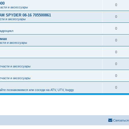
300
0
асти и аксессуары
M SPYDER 08-16 705500861
0
сти и аксессуары
0
адроцикл
ёмах
0
асти и аксессуары
0
0
пчасти и аксессуары
0
пчасти и аксессуары
0
айте познакомимся или соседи на ATV, UTV, buggy
Связаться