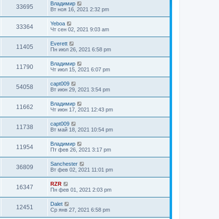
Владимир
33695
Вт ноя 16, 2021 2:32 pm
Yeboa
33364
Чт сен 02, 2021 9:03 am
Everett
11405
Пн июл 26, 2021 6:58 pm
Владимир
11790
Чт июл 15, 2021 6:07 pm
capt009
54058
Вт июн 29, 2021 3:54 pm
Владимир
11662
Чт июн 17, 2021 12:43 pm
capt009
11738
Вт май 18, 2021 10:54 pm
Владимир
11954
Пт фев 26, 2021 3:17 pm
Sanchester
36809
Вт фев 02, 2021 11:01 pm
RZR
16347
Пн фев 01, 2021 2:03 pm
Dalet
12451
Ср янв 27, 2021 6:58 pm