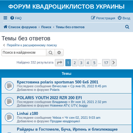
ФОРУМ КВАДРОЦИКЛИСТОВ УКРАИНЫ
FAQ
Регистрация
Вход
П
Список форумов
Поиск
Темы без ответов
о
Темы без ответов
и
Перейти к расширенному поиску
с
Поиск
Расширенный поиск
к
Страница
1
из
17
1
2
3
4
5
17
След.
Найдено 332 результата
…
Темы
Крестовина polaris sportsman 500 6x6 2001
Последнее сообщение
Вячеслав
«
Ср янв 05, 2022 8:45 pm
Добавлено в форуме
Polaris
POLARIS YOUTH 2022 RZR 200 EFI
Последнее сообщение
Владимир
«
Вт ноя 16, 2021 2:32 pm
Добавлено в форуме
Новинки ATV, UTV, buggy
Linhai z180
Последнее сообщение
Yeboa
«
Чт сен 02, 2021 9:03 am
Добавлено в форуме
Продам квадроцикл
Райдеры в Гостомеле, Буча, Ирпень и близлежащие