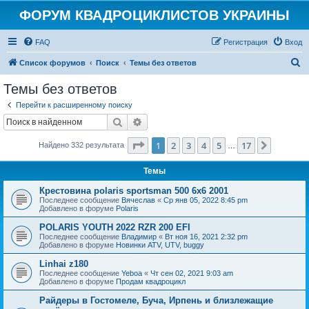
ФОРУМ КВАДРОЦИКЛИСТОВ УКРАИНЫ
FAQ
Регистрация
Вход
П
Список форумов
Поиск
Темы без ответов
о
Темы без ответов
и
Перейти к расширенному поиску
с
Поиск
Расширенный поиск
к
Страница
1
из
17
1
2
3
4
5
17
След.
Найдено 332 результата
…
Темы
Крестовина polaris sportsman 500 6x6 2001
Последнее сообщение
Вячеслав
«
Ср янв 05, 2022 8:45 pm
Добавлено в форуме
Polaris
POLARIS YOUTH 2022 RZR 200 EFI
Последнее сообщение
Владимир
«
Вт ноя 16, 2021 2:32 pm
Добавлено в форуме
Новинки ATV, UTV, buggy
Linhai z180
Последнее сообщение
Yeboa
«
Чт сен 02, 2021 9:03 am
Добавлено в форуме
Продам квадроцикл
Райдеры в Гостомеле, Буча, Ирпень и близлежащие