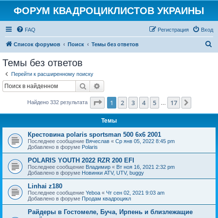
ФОРУМ КВАДРОЦИКЛИСТОВ УКРАИНЫ
FAQ
Регистрация
Вход
П
Список форумов
Поиск
Темы без ответов
о
Темы без ответов
и
Перейти к расширенному поиску
с
Поиск
Расширенный поиск
к
Страница
1
из
17
1
2
3
4
5
17
След.
Найдено 332 результата
…
Темы
Крестовина polaris sportsman 500 6x6 2001
Последнее сообщение
Вячеслав
«
Ср янв 05, 2022 8:45 pm
Добавлено в форуме
Polaris
POLARIS YOUTH 2022 RZR 200 EFI
Последнее сообщение
Владимир
«
Вт ноя 16, 2021 2:32 pm
Добавлено в форуме
Новинки ATV, UTV, buggy
Linhai z180
Последнее сообщение
Yeboa
«
Чт сен 02, 2021 9:03 am
Добавлено в форуме
Продам квадроцикл
Райдеры в Гостомеле, Буча, Ирпень и близлежащие