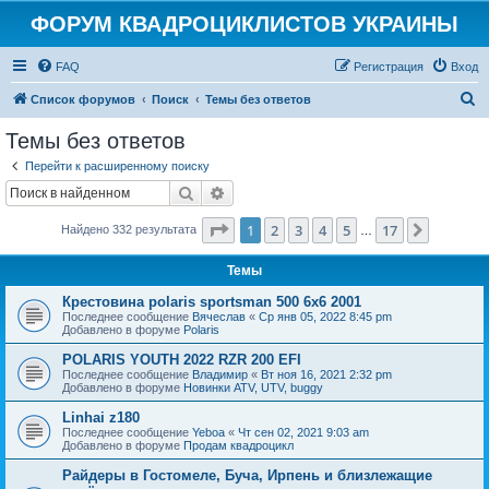
ФОРУМ КВАДРОЦИКЛИСТОВ УКРАИНЫ
FAQ
Регистрация
Вход
П
Список форумов
Поиск
Темы без ответов
о
Темы без ответов
и
Перейти к расширенному поиску
с
Поиск
Расширенный поиск
к
Страница
1
из
17
1
2
3
4
5
17
След.
Найдено 332 результата
…
Темы
Крестовина polaris sportsman 500 6x6 2001
Последнее сообщение
Вячеслав
«
Ср янв 05, 2022 8:45 pm
Добавлено в форуме
Polaris
POLARIS YOUTH 2022 RZR 200 EFI
Последнее сообщение
Владимир
«
Вт ноя 16, 2021 2:32 pm
Добавлено в форуме
Новинки ATV, UTV, buggy
Linhai z180
Последнее сообщение
Yeboa
«
Чт сен 02, 2021 9:03 am
Добавлено в форуме
Продам квадроцикл
Райдеры в Гостомеле, Буча, Ирпень и близлежащие