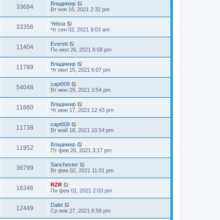
Владимир
33684
Вт ноя 16, 2021 2:32 pm
Yeboa
33356
Чт сен 02, 2021 9:03 am
Everett
11404
Пн июл 26, 2021 6:58 pm
Владимир
11789
Чт июл 15, 2021 6:07 pm
capt009
54048
Вт июн 29, 2021 3:54 pm
Владимир
11660
Чт июн 17, 2021 12:43 pm
capt009
11738
Вт май 18, 2021 10:54 pm
Владимир
11952
Пт фев 26, 2021 3:17 pm
Sanchester
36799
Вт фев 02, 2021 11:01 pm
RZR
16346
Пн фев 01, 2021 2:03 pm
Dalet
12449
Ср янв 27, 2021 6:58 pm