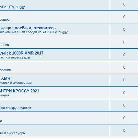
0
ATV, UTV, buggy
0
роцикл
ежащие посёлки, отзовитесь
0
знакомимся или соседи на ATV, UTV, buggy
0
вания
erick 1000R XMR 2017
0
части и аксессуары
0
ования
R XMR
0
пчасти и аксессуары
НТРИ КРОССУ 2021
0
ования
0
о не прикручивается
0
ка
0
ти и аксессуары