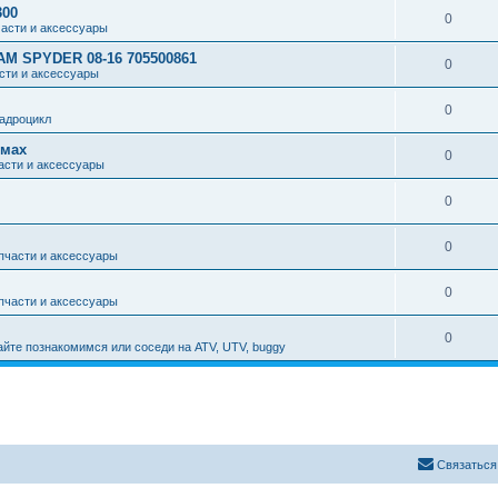
300
0
асти и аксессуары
M SPYDER 08-16 705500861
0
сти и аксессуары
0
адроцикл
ёмах
0
асти и аксессуары
0
0
пчасти и аксессуары
0
пчасти и аксессуары
0
айте познакомимся или соседи на ATV, UTV, buggy
Связаться