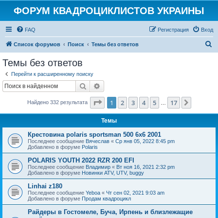
ФОРУМ КВАДРОЦИКЛИСТОВ УКРАИНЫ
FAQ
Регистрация
Вход
П
Список форумов
Поиск
Темы без ответов
о
Темы без ответов
и
Перейти к расширенному поиску
с
Поиск
Расширенный поиск
к
Страница
1
из
17
1
2
3
4
5
17
След.
Найдено 332 результата
…
Темы
Крестовина polaris sportsman 500 6x6 2001
Последнее сообщение
Вячеслав
«
Ср янв 05, 2022 8:45 pm
Добавлено в форуме
Polaris
POLARIS YOUTH 2022 RZR 200 EFI
Последнее сообщение
Владимир
«
Вт ноя 16, 2021 2:32 pm
Добавлено в форуме
Новинки ATV, UTV, buggy
Linhai z180
Последнее сообщение
Yeboa
«
Чт сен 02, 2021 9:03 am
Добавлено в форуме
Продам квадроцикл
Райдеры в Гостомеле, Буча, Ирпень и близлежащие